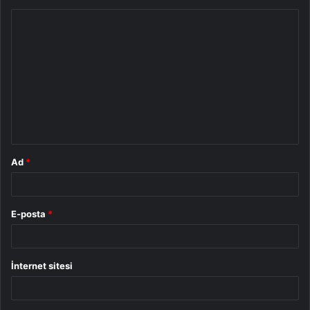
Y
o
r
u
m
*
Ad
*
E-posta
*
İnternet sitesi