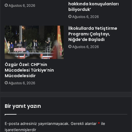
hakkında konuşulanları
Ağustos 6, 2026
biliyorduk’
Ağustos 6, 2026
İlkokullarda Yetiştirme
Programı Çalıştayı,
Niğde’de Başladı
Ağustos 6, 2026
Özgür Özel: CHP’nin
Mücadelesi Türkiye’nin
Mücadelesidir
Ağustos 6, 2026
Bir yanıt yazın
E-posta adresiniz yayınlanmayacak.
Gerekli alanlar
*
ile
işaretlenmişlerdir