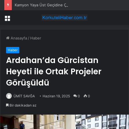
Kamyon Yaya Üst Geçidine Çarptı
Menü
Anasayfa
/
Haber
Haber
Ardahan’da Gürcistan
Heyeti ile Ortak Projeler
Görüşüldü
ÜMİT SAVĞA
Haziran 19, 2025
0
0
Bir dakikadan az