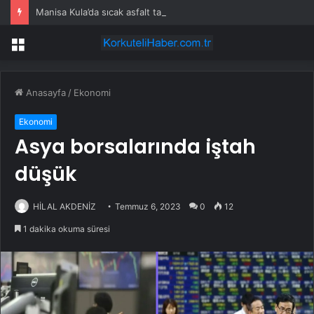
Manisa Kula’da sıcak asfalt tamamlandı
Menü
Anasayfa
/
Ekonomi
Ekonomi
Asya borsalarında iştah
düşük
HİLAL AKDENİZ
Temmuz 6, 2023
0
12
1 dakika okuma süresi