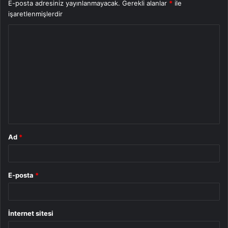
E-posta adresiniz yayınlanmayacak.
Gerekli alanlar
*
ile
işaretlenmişlerdir
Y
o
r
u
m
*
Ad
*
E-posta
*
İnternet sitesi