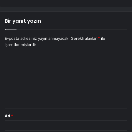
Bir yanıt yazın
E-posta adresiniz yayınlanmayacak.
Gerekli alanlar
*
ile
işaretlenmişlerdir
Y
o
r
u
m
*
Ad
*