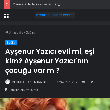
Manisa Kula’da sıcak asfalt tamamlandı
Menü
Anasayfa
/
Sağlık
Sağlık
Ayşenur Yazıcı evli mi, eşi
kim? Ayşenur Yazıcı’nın
çocuğu var mı?
MEHMET HAZBİN KAZBEK
Temmuz 11, 2025
0
0
1 dakika okuma süresi