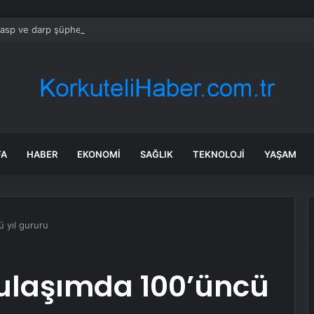
gasp ve darp şüphelisi 4 çocuk gözaltına alındı
FA
HABER
EKONOMI
SAĞLIK
TEKNOLOJI
YAŞAM
ü yıl gururu
 ulaşımda 100’üncü