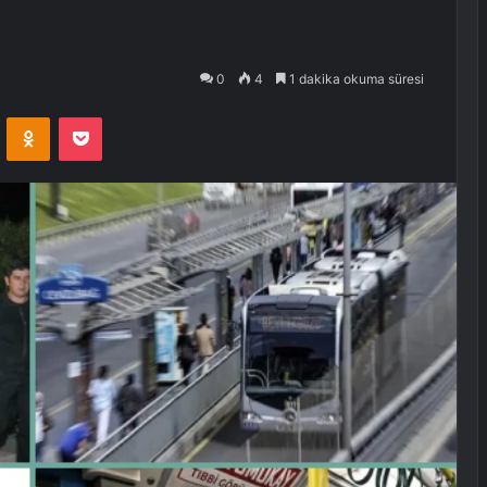
0
4
1 dakika okuma süresi
VKontakte
Odnoklassniki
Pocket