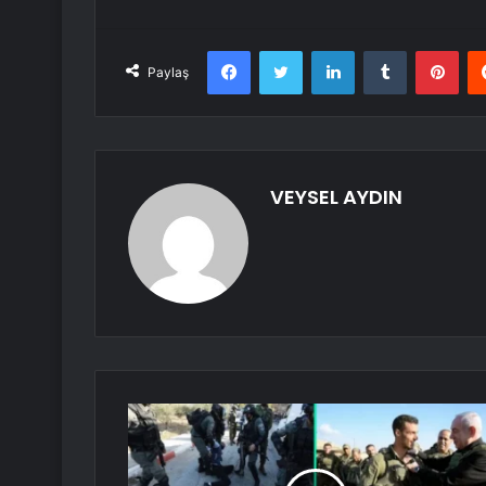
Facebook
Twitter
LinkedIn
Tumblr
Pint
Paylaş
VEYSEL AYDIN