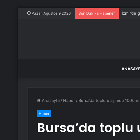
İzmir’de 
Pazar, Ağustos 9 2026
Son Dakika Haberleri
ANASAY
Anasayfa
/
Haber
/
Bursa’da toplu ulaşımda 100’ünc
Haber
Bursa’da toplu