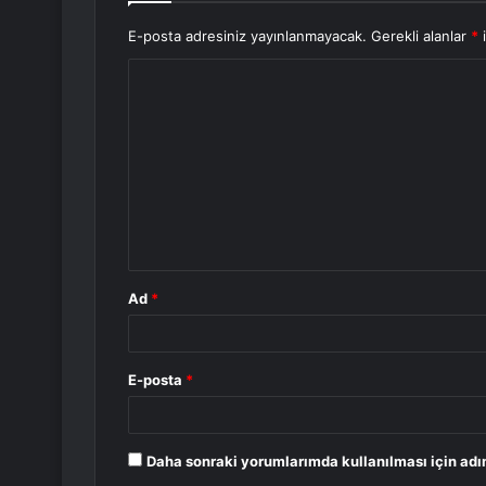
E-posta adresiniz yayınlanmayacak.
Gerekli alanlar
*
i
Y
o
r
u
m
*
Ad
*
E-posta
*
Daha sonraki yorumlarımda kullanılması için adı