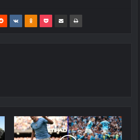
erest
Reddit
VKontakte
Odnoklassniki
Pocket
E-Posta ile paylaş
Yazdır