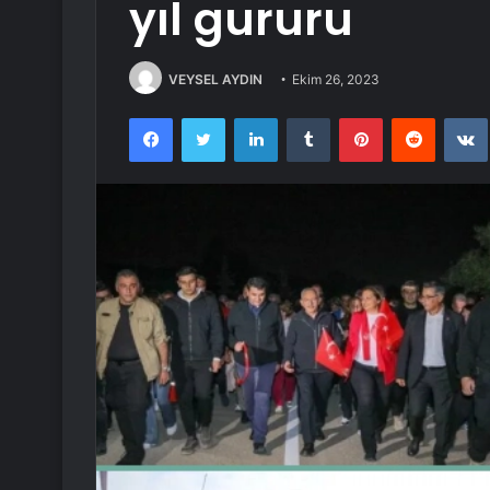
yıl gururu
VEYSEL AYDIN
Ekim 26, 2023
Facebook
Twitter
LinkedIn
Tumblr
Pinterest
Reddit