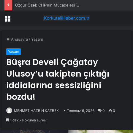
Özgür Özel: CHP’nin Mücadelesi Türkiye’nin Mücadelesidir
Menü
Anasayfa
/
Yaşam
Yaşam
Büşra Develi Çağatay
Ulusoy’u takipten çıktığı
iddialarına sessizliğini
bozdu!
MEHMET HAZBİN KAZBEK
Temmuz 6, 2026
0
0
1 dakika okuma süresi