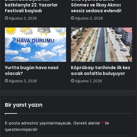
katkılarıyla 22. Yazarlar
Sönmez ve İlkay Akıncı
Festivali başladı
sessiz sedasız evlendi!
Ağustos 3, 2026
Ağustos 3, 2026
Yurtta bugün hava nasıl
Köprübaşı tarihinde ilk kez
olacak?
sıcak asfaltla buluşuyor
Ağustos 3, 2026
Ağustos 1, 2026
Bir yanıt yazın
E-posta adresiniz yayınlanmayacak.
Gerekli alanlar
*
ile
işaretlenmişlerdir