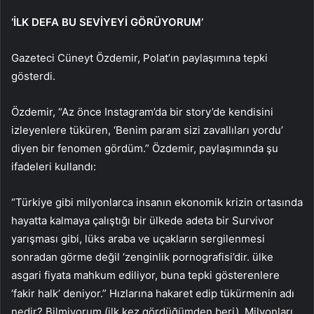
‘İLK DEFA BU SEVİYEYİ GÖRÜYORUM’
Gazeteci Cüneyt Özdemir, Polat’ın paylaşımına tepki
gösterdi.
Özdemir, “Az önce Instagram’da bir story’de kendisini
izleyenlere tüküren, ‘Benim param sizi zavallıları yordu’
diyen bir fenomen gördüm.” Özdemir, paylaşımında şu
ifadeleri kullandı:
“Türkiye gibi milyonlarca insanın ekonomik krizin ortasında
hayatta kalmaya çalıştığı bir ülkede adeta bir Survivor
yarışması gibi, lüks araba ve uçakların sergilenmesi
sonradan görme değil ‘zenginlik pornografisi’dir. ülke
asgari fiyata mahkum ediliyor, buna tepki gösterenlere
‘fakir halk’ deniyor.” Hızlarına hakaret edip tükürmenin adı
nedir? Bilmiyorum (ilk kez gördüğümden beri). Milyonları,