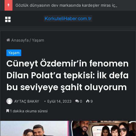
Gözlük dünyasının dev markasında kardeşler miras için birbirine düştü
Menü
Anasayfa
/
Yaşam
Yaşam
Cüneyt Özdemir’in fenomen
Dilan Polat’a tepkisi: İlk defa
bu seviyeye şahit oluyorum
AYTAÇ BAKAY
Eylül 14, 2023
0
9
1 dakika okuma süresi