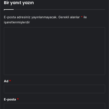
Bir yanıt yazın
E-posta adresiniz yayınlanmayacak.
Gerekli alanlar
*
ile
işaretlenmişlerdir
Y
o
r
u
m
*
Ad
*
E-posta
*