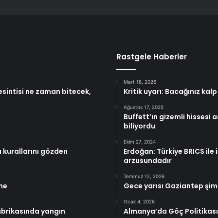
Rastgele Haberler
Mart 18, 2026
esintisi ne zaman bitecek,
Kritik uyarı: Bacağınız kalp 
Ağustos 17, 2025
Buffett’ın gizemli hissesi
biliyordu
Ekim 27, 2024
u kurallarını gözden
Erdoğan: Türkiye BRICS ile
arzusundadır
Temmuz 12, 2026
üme
Gece yarısı Gaziantep şimd
Ocak 4, 2026
abrikasında yangın
Almanya’da Göç Politikası