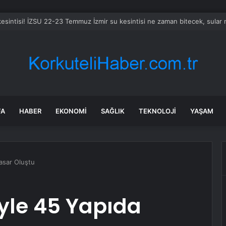
 kesintisi! İZSU 22-23 Temmuz İzmir su kesintisi ne zaman bitecek, sula
FA
HABER
EKONOMI
SAĞLIK
TEKNOLOJI
YAŞAM
asar Oluştu
le 45 Yapıda