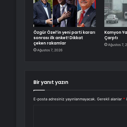
Özgür Özel’in yeni parti kararı
Kamyon Ya
sonrası ilk anket! Dikkat
Çarptı
çeken rakamlar
Ağustos 7, 
Ağustos 7, 2026
Bir yanıt yazın
E-posta adresiniz yayınlanmayacak.
Gerekli alanlar
*
i
Y
o
r