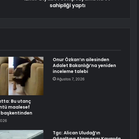
sahipliği yaptı
Onur Özkan’ın ailesinden
Adalet Bakanlığı’na yeniden
inceleme talebi
Ağustos 7, 2026
ıtta: Bu utanç
üntü maalesef
n başkentinden
2026
Tgc: Alican Uludağ’ın
Gözaltına Alınmasını Kaygıyla