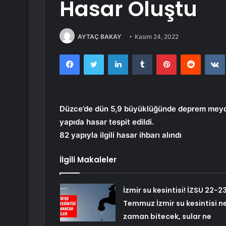
Hasar Oluştu
AYTAÇ BAKAY
Kasım 24, 2022
Facebook
Twitter
LinkedIn
Tumblr
Pinterest
Reddit
Düzce’de dün 5,9 büyüklüğünde deprem meyda
yapıda hasar tespit edildi.
82 yapıyla ilgili hasar ihbarı alındı
İlgili Makaleler
İzmir su kesintisi! İZSU 22-2
Temmuz İzmir su kesintisi n
zaman bitecek, sular ne