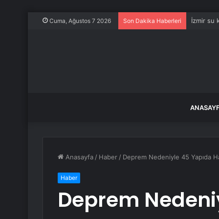
İzmir su
Cuma, Ağustos 7 2026
Son Dakika Haberleri
ANASAY
Anasayfa
/
Haber
/
Deprem Nedeniyle 45 Yapıda H
Haber
Deprem Nedeniy