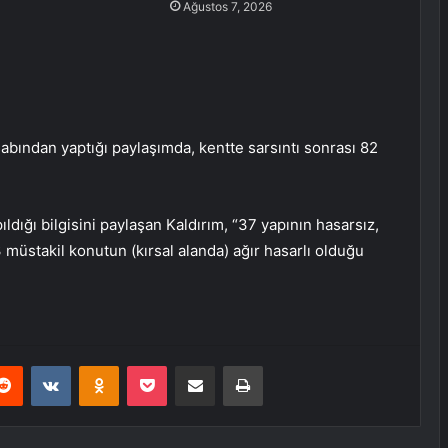
Ağustos 7, 2026
abından yaptığı paylaşımda, kentte sarsıntı sonrası 82
dığı bilgisini paylaşan Kaldırım, “37 yapının hasarsız,
 3 müstakil konutun (kırsal alanda) ağır hasarlı olduğu
erest
Reddit
VKontakte
Odnoklassniki
Pocket
E-Posta ile paylaş
Yazdır