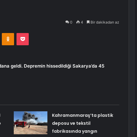
0
4
Bir dakikadan az
VKontakte
Odnoklassniki
Pocket
na geldi. Depremin hissedildiği Sakarya’da 45
3
Kahramanmaraş’ta plastik
e
deposu ve tekstil
fabrikasında yangın