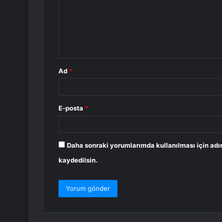
u
m
*
Ad
*
E-posta
*
Daha sonraki yorumlarımda kullanılması için adı
kaydedilsin.