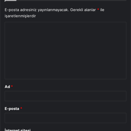
E-posta adresiniz yayınlanmayacak.
Gerekli alanlar
*
ile
işaretlenmişlerdir
Y
o
r
u
m
*
Ad
*
E-posta
*
İnternet sitesi