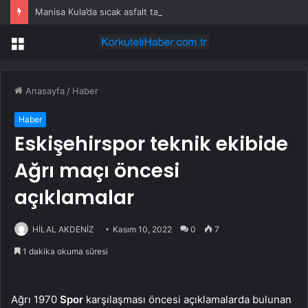
Manisa Kula’da sıcak asfalt tamamlandı
Menü
Anasayfa
/
Haber
Haber
Eskişehirspor teknik ekibide
Ağrı maçı öncesi
açıklamalar
HİLAL AKDENİZ
Kasım 10, 2022
0
7
1 dakika okuma süresi
Ağrı 1970
Spor
karşılaşması öncesi açıklamalarda bulunan