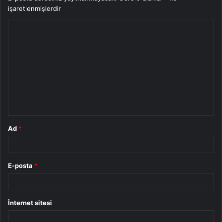
işaretlenmişlerdir
Y
o
r
u
m
*
Ad
*
E-posta
*
İnternet sitesi