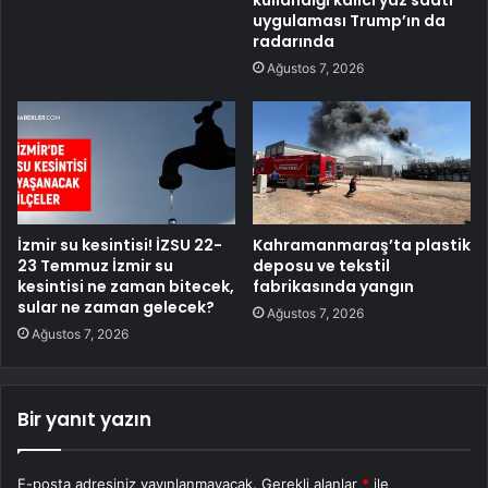
kullandığı kalıcı yaz saati
uygulaması Trump’ın da
radarında
Ağustos 7, 2026
İzmir su kesintisi! İZSU 22-
Kahramanmaraş’ta plastik
23 Temmuz İzmir su
deposu ve tekstil
kesintisi ne zaman bitecek,
fabrikasında yangın
sular ne zaman gelecek?
Ağustos 7, 2026
Ağustos 7, 2026
Bir yanıt yazın
E-posta adresiniz yayınlanmayacak.
Gerekli alanlar
*
ile