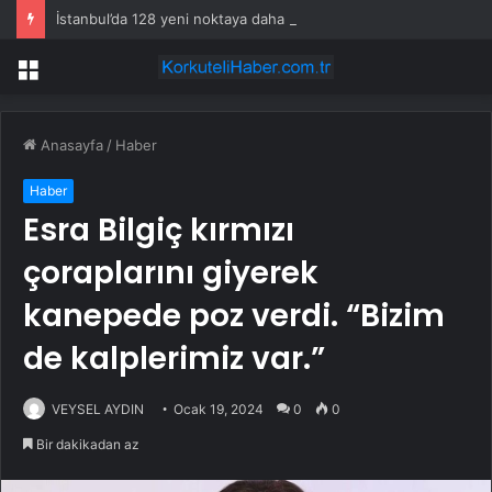
İstanbul’da 128 yeni noktaya daha EDS geliyor
Menü
Anasayfa
/
Haber
Haber
Esra Bilgiç kırmızı
çoraplarını giyerek
kanepede poz verdi. “Bizim
de kalplerimiz var.”
VEYSEL AYDIN
Ocak 19, 2024
0
0
Bir dakikadan az