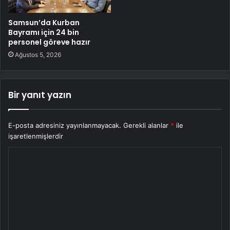
Samsun’da Kurban
Bayramı için 24 bin
personel göreve hazır
Ağustos 5, 2026
Bir yanıt yazın
E-posta adresiniz yayınlanmayacak.
Gerekli alanlar
*
ile
işaretlenmişlerdir
Y
o
r
u
m