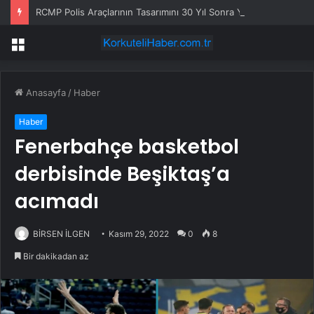
RCMP Polis Araçlarının Tasarımını 30 Yıl Sonra Yeniliyor
Menü
Anasayfa
/
Haber
Haber
Fenerbahçe basketbol
derbisinde Beşiktaş’a
acımadı
BİRSEN İLGEN
Kasım 29, 2022
0
8
Bir dakikadan az