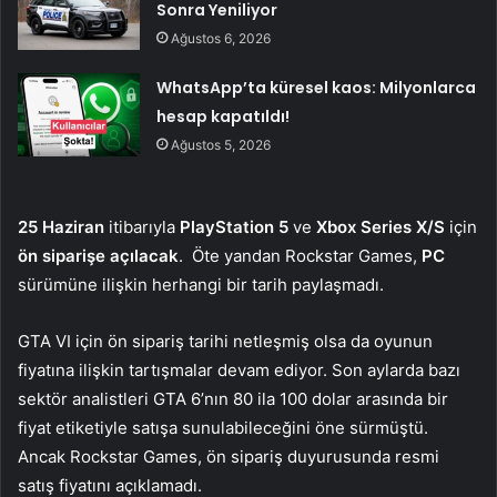
Sonra Yeniliyor
Ağustos 6, 2026
WhatsApp’ta küresel kaos: Milyonlarca
hesap kapatıldı!
Ağustos 5, 2026
25 Haziran
itibarıyla
PlayStation 5
ve
Xbox Series X/S
için
ön siparişe açılacak
. Öte yandan Rockstar Games,
PC
sürümüne ilişkin herhangi bir tarih paylaşmadı.
GTA VI için ön sipariş tarihi netleşmiş olsa da oyunun
fiyatına ilişkin tartışmalar devam ediyor. Son aylarda bazı
sektör analistleri GTA 6’nın 80 ila 100 dolar arasında bir
fiyat etiketiyle satışa sunulabileceğini öne sürmüştü.
Ancak Rockstar Games, ön sipariş duyurusunda resmi
satış fiyatını açıklamadı.