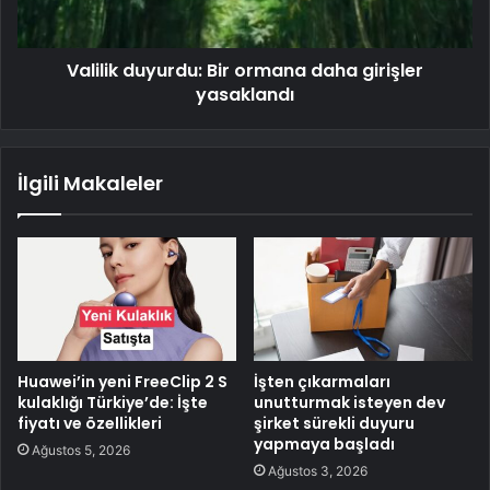
Valilik duyurdu: Bir ormana daha girişler
yasaklandı
İlgili Makaleler
Huawei’in yeni FreeClip 2 S
İşten çıkarmaları
kulaklığı Türkiye’de: İşte
unutturmak isteyen dev
fiyatı ve özellikleri
şirket sürekli duyuru
yapmaya başladı
Ağustos 5, 2026
Ağustos 3, 2026