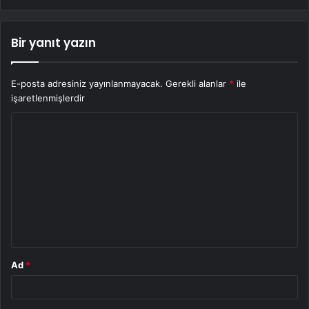
Bir yanıt yazın
E-posta adresiniz yayınlanmayacak.
Gerekli alanlar
*
ile
işaretlenmişlerdir
Y
o
r
u
m
*
Ad
*