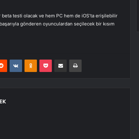
r beta testi olacak ve hem PC hem de iOS’ta erişilebilir
i başarıyla gönderen oyunculardan seçilecek bir kısım
erest
Reddit
VKontakte
Odnoklassniki
Pocket
E-Posta ile paylaş
Yazdır
EK