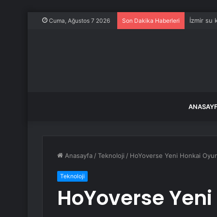
Manisa Ku
Cuma, Ağustos 7 2026
Son Dakika Haberleri
ANASAY
Anasayfa
/
Teknoloji
/
HoYoverse Yeni Honkai Oyun
Teknoloji
HoYoverse Yeni