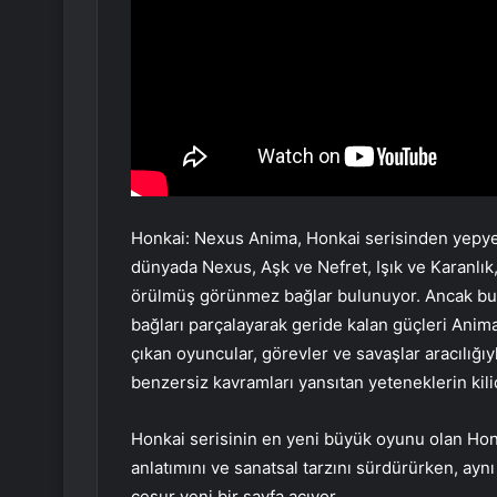
Honkai: Nexus Anima, Honkai serisinden yepyen
dünyada Nexus, Aşk ve Nefret, Işık ve Karanlı
örülmüş görünmez bağlar bulunuyor. Ancak bu
bağları parçalayarak geride kalan güçleri Ani
çıkan oyuncular, görevler ve savaşlar aracılığıyl
benzersiz kavramları yansıtan yeteneklerin kilid
Honkai serisinin en yeni büyük oyunu olan Honk
anlatımını ve sanatsal tarzını sürdürürken, ay
cesur yeni bir sayfa açıyor.