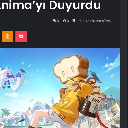
Anima’yı Duyurdu
0
0
1 dakika okuma süresi
VKontakte
Odnoklassniki
Pocket