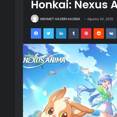
Honkai: Nexus 
MEHMET HAZBİN KAZBEK
Ağustos 30, 2025
Facebook
Twitter
LinkedIn
Tumblr
Pinterest
Reddit