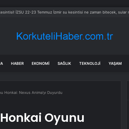
la’da sıcak asfalt tamamlandı
FA
HABER
EKONOMI
SAĞLIK
TEKNOLOJI
YAŞAM
u Honkai: Nexus Anima’yı Duyurdu
 Honkai Oyunu