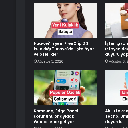
Huawei’in yeni FreeClip 2 S
İşten çıka
kulaklığı Türkiye’de: İşte fiyatı
isteyen dev
ve özellikleri
duyuru ya
Ağustos 5, 2026
Ağustos 3, 
Samsung, Edge Panel
Akıllı tele
sorununu onayladı:
Tecno, 0m
Güncelleme geliyor
duyurdu