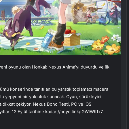
eni oyunu olan Honkai: Nexus Anima’yı duyurdu ve ilk
.
önümü konserinde tanıtılan bu yaratık toplamacı macera
olu yepyeni bir yolculuk sunacak. Oyun, sürükleyici
la dikkat çekiyor. Nexus Bond Testi, PC ve iOS
yıtları 12 Eylül tarihine kadar //hoyo.link/iGWlWKfx7