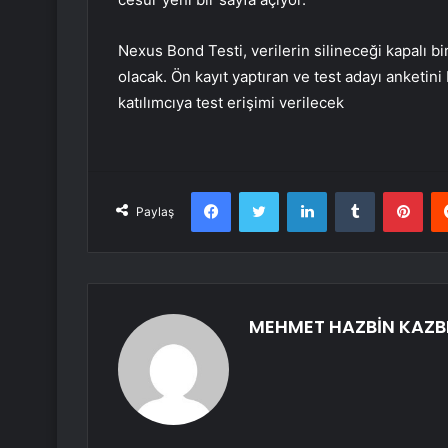
Nexus Bond Testi, verilerin silineceği kapalı bi
olacak. Ön kayıt yaptıran ve test adayı anketin
katılımcıya test erişimi verilecek
Facebook
Twitter
LinkedIn
Tumblr
Pint
Paylaş
MEHMET HAZBİN KAZB