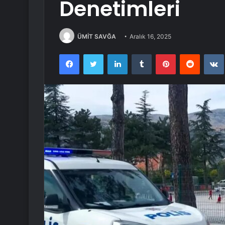
Denetimleri
ÜMİT SAVĞA
Aralık 16, 2025
Facebook
Twitter
LinkedIn
Tumblr
Pinterest
Reddit