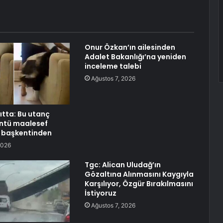
Onur Özkan’ın ailesinden
Adalet Bakanlığı’na yeniden
inceleme talebi
Ağustos 7, 2026
ıtta: Bu utanç
üntü maalesef
n başkentinden
2026
Tgc: Alican Uludağ’ın
Gözaltına Alınmasını Kaygıyla
Karşılıyor, Özgür Bırakılmasını
İstiyoruz
Ağustos 7, 2026