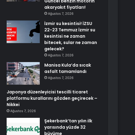
Güncel benzin motorin
akaryakıt fiyatları!
Ağustos 7, 2026
İzmir su kesintisi! İZSU
22-23 Temmuz İzmir su
kesintisi ne zaman
bitecek, sular ne zaman
gelecek?
Ağustos 7, 2026
Manisa Kula’da sıcak
asfalt tamamlandı
Ağustos 7, 2026
Japonya düzenleyicisi tescilli ticaret
platformu kurallarını gözden geçirecek –
Nikkei
Ağustos 7, 2026
Şekerbank’tan yılın ilk
yarısında yüzde 32
büyüme