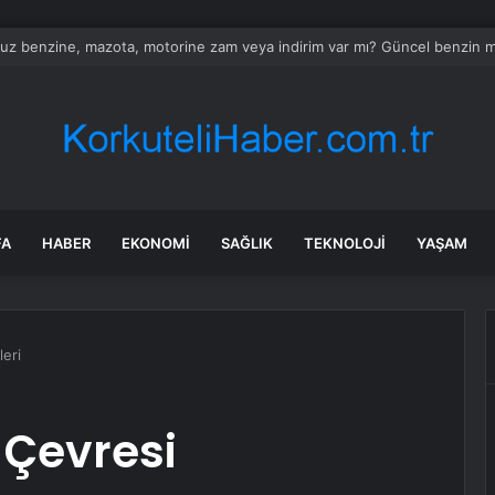
z benzine, mazota, motorine zam veya indirim var mı? Güncel benzin moto
FA
HABER
EKONOMI
SAĞLIK
TEKNOLOJI
YAŞAM
leri
 Çevresi