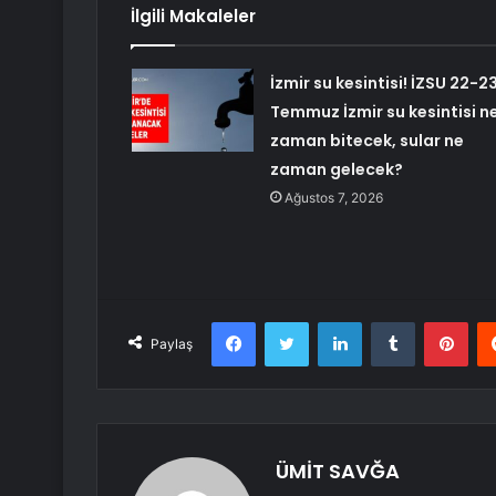
İlgili Makaleler
İzmir su kesintisi! İZSU 22-2
Temmuz İzmir su kesintisi n
zaman bitecek, sular ne
zaman gelecek?
Ağustos 7, 2026
Facebook
Twitter
LinkedIn
Tumblr
Pint
Paylaş
ÜMİT SAVĞA