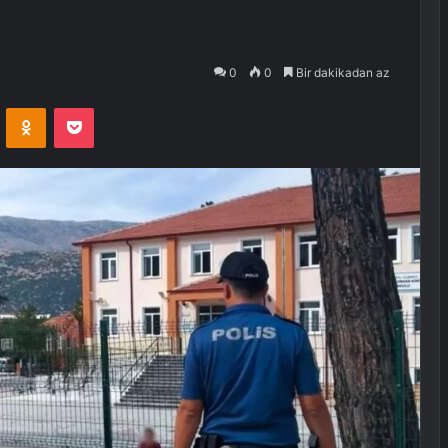
0
0
Bir dakikadan az
VKontakte
Odnoklassniki
Pocket