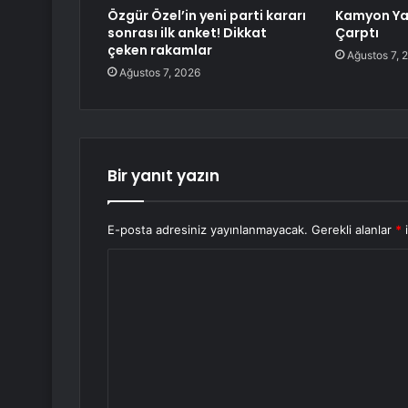
Özgür Özel’in yeni parti kararı
Kamyon Ya
sonrası ilk anket! Dikkat
Çarptı
çeken rakamlar
Ağustos 7, 
Ağustos 7, 2026
Bir yanıt yazın
E-posta adresiniz yayınlanmayacak.
Gerekli alanlar
*
i
Y
o
r
u
m
*