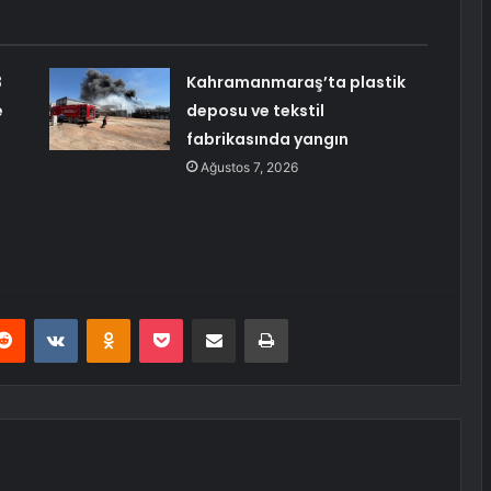
3
Kahramanmaraş’ta plastik
e
deposu ve tekstil
fabrikasında yangın
Ağustos 7, 2026
erest
Reddit
VKontakte
Odnoklassniki
Pocket
E-Posta ile paylaş
Yazdır