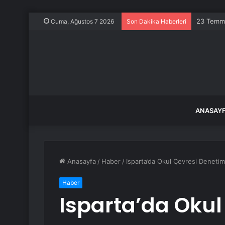
23 Temmu
Cuma, Ağustos 7 2026
Son Dakika Haberleri
ANASAY
Anasayfa
/
Haber
/
Isparta’da Okul Çevresi Denetim
Haber
Isparta’da Okul