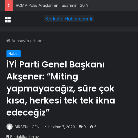
RCMP Polis Araçlarının Tasarımını 30 Yıl Sonra Yeniliyor
Menü
Anasayfa
/
Haber
Haber
İYİ Parti Genel Başkanı
Akşener: “Miting
yapmayacağız, süre çok
kısa, herkesi tek tek ikna
edeceğiz”
BİRSEN İLGEN
Haziran 7, 2023
0
5
Bir dakikadan az