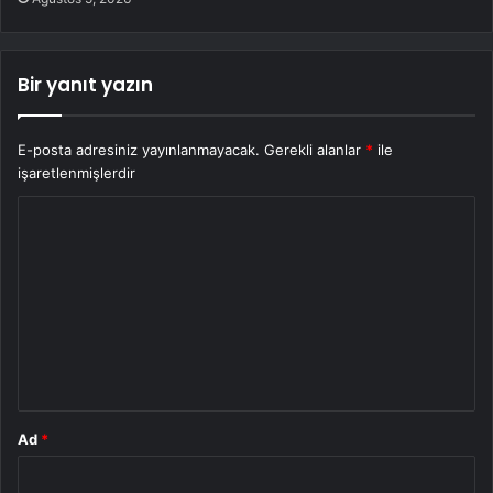
Bir yanıt yazın
E-posta adresiniz yayınlanmayacak.
Gerekli alanlar
*
ile
işaretlenmişlerdir
Y
o
r
u
m
*
Ad
*