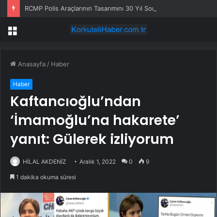
RCMP Polis Araçlarının Tasarımını 30 Yıl Sonra Yeniliyor
Menü
Anasayfa
/
Haber
Haber
Kaftancıoğlu’ndan
‘İmamoğlu’na hakarete’
yanıt: Gülerek izliyorum
HİLAL AKDENİZ
Aralık 1, 2022
0
9
1 dakika okuma süresi