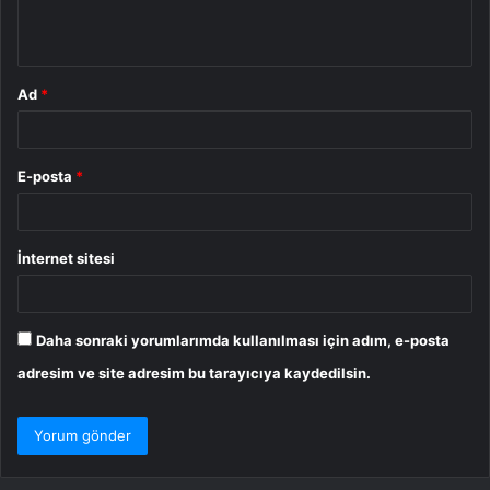
m
*
Ad
*
E-posta
*
İnternet sitesi
Daha sonraki yorumlarımda kullanılması için adım, e-posta
adresim ve site adresim bu tarayıcıya kaydedilsin.