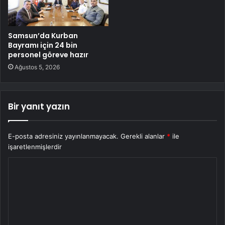
Samsun’da Kurban
Bayramı için 24 bin
personel göreve hazır
Ağustos 5, 2026
Bir yanıt yazın
E-posta adresiniz yayınlanmayacak.
Gerekli alanlar
*
ile
işaretlenmişlerdir
Y
o
r
u