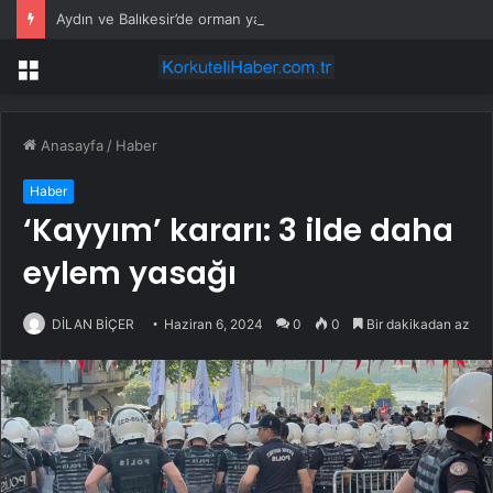
Aydın ve Balıkesir’de orman yangını! Havadan ve karadan müdahale devam ediyor
Menü
Anasayfa
/
Haber
Haber
‘Kayyım’ kararı: 3 ilde daha
eylem yasağı
DİLAN BİÇER
Haziran 6, 2024
0
0
Bir dakikadan az