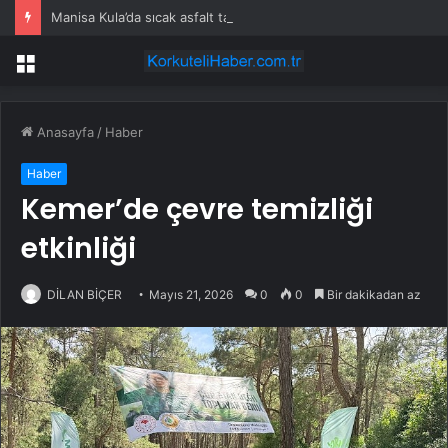
Manisa Kula’da sıcak asfalt tamamlandı
Menü
Anasayfa
/
Haber
Haber
Kemer’de çevre temizliği
etkinliği
DİLAN BİÇER
Mayıs 21, 2026
0
0
Bir dakikadan az