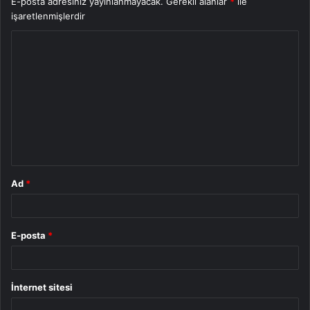
E-posta adresiniz yayınlanmayacak.
Gerekli alanlar
*
ile
işaretlenmişlerdir
Y
o
r
u
m
*
Ad
*
E-posta
*
İnternet sitesi