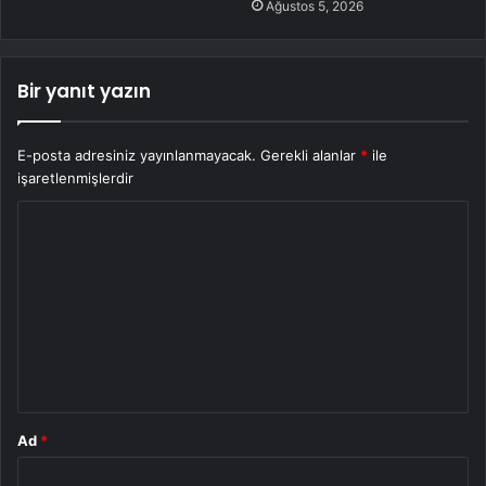
Ağustos 5, 2026
Bir yanıt yazın
E-posta adresiniz yayınlanmayacak.
Gerekli alanlar
*
ile
işaretlenmişlerdir
Y
o
r
u
m
*
Ad
*