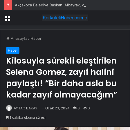
Akçakoca Belediye Başkanı Albayrak, gözaltına alındı
Menü
Anasayfa
/
Haber
Haber
Kilosuyla sürekli eleştirilen
Selena Gomez, zayıf halini
paylaştı! “Bir daha asla bu
kadar zayıf olmayacağım”
AYTAÇ BAKAY
Ocak 23, 2024
0
0
1 dakika okuma süresi