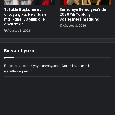
Tutuklu Başkanın evi
Burhaniye Belediyesi’nde
ortaya çıktı: Ne villa ne
2026 Yılı Toplu İş
malikane, 30 yıllık aile
Sözleşmesi İmzalandı
apartmanı
Ağustos 8, 2026
Ağustos 8, 2026
Bir yanıt yazın
E-posta adresiniz yayınlanmayacak.
Gerekli alanlar
*
ile
işaretlenmişlerdir
Y
o
r
u
m