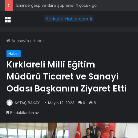
İzmir’de gasp ve darp şüphelisi 4 çocuk gözaltına alındı
Menü
Anasayfa
/
Haber
Haber
Kırklareli Milli Eğitim
Müdürü Ticaret ve Sanayi
Odası Başkanını Ziyaret Etti
AYTAÇ BAKAY
Mayıs 12, 2023
0
8
Bir dakikadan az