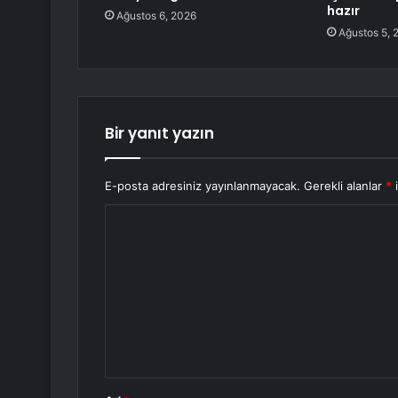
hazır
Ağustos 6, 2026
Ağustos 5, 
Bir yanıt yazın
E-posta adresiniz yayınlanmayacak.
Gerekli alanlar
*
i
Y
o
r
u
m
*