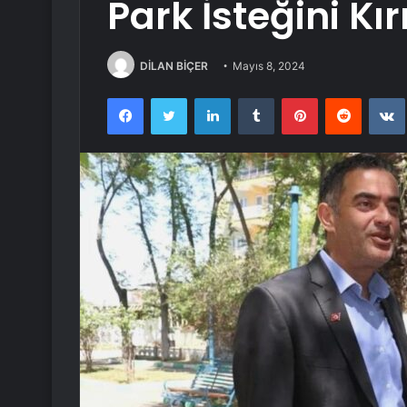
Park İsteğini Kı
DİLAN BİÇER
Mayıs 8, 2024
Facebook
Twitter
LinkedIn
Tumblr
Pinterest
Reddit