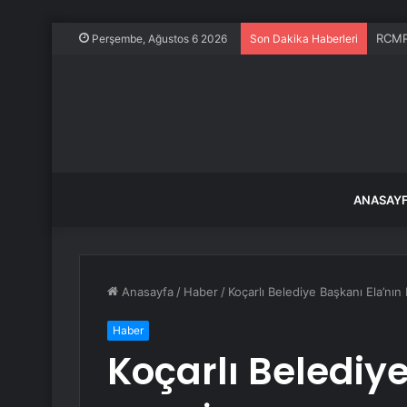
RCMP 
Perşembe, Ağustos 6 2026
Son Dakika Haberleri
ANASAY
Anasayfa
/
Haber
/
Koçarlı Belediye Başkanı Ela’nın 
Haber
Koçarlı Belediye