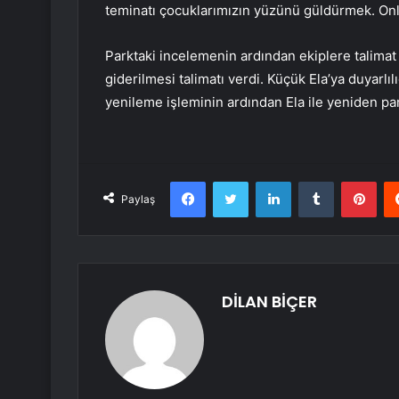
teminatı çocuklarımızın yüzünü güldürmek. Onla
Parktaki incelemenin ardından ekiplere talimat 
giderilmesi talimatı verdi. Küçük Ela’ya duyarlı
yenileme işleminin ardından Ela ile yeniden pa
Facebook
Twitter
LinkedIn
Tumblr
Pint
Paylaş
DİLAN BİÇER