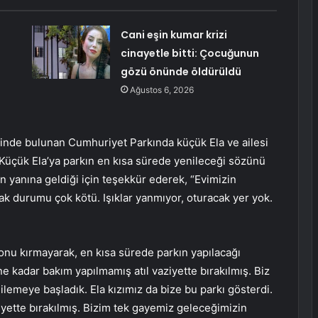
Cani eşin kumar krizi
cinayetle bitti: Çocuğunun
gözü önünde öldürüldü
Ağustos 6, 2026
inde bulunan Cumhuriyet Parkında küçük Ela ve ailesi
, Küçük Ela’ya parkın en kısa sürede yenileceği sözünü
in yanına geldiği için teşekkür ederek, “Evimizin
k durumu çok kötü. Işıklar yanmıyor, oturacak yer yok.
n onu kırmayarak, en kısa sürede parkın yapılacağı
 kadar bakım yapılmamış atıl vaziyette bırakılmış. Biz
lemeye başladık. Ela kızımız da bize bu parkı gösterdi.
iyette bırakılmış. Bizim tek gayemiz geleceğimizin