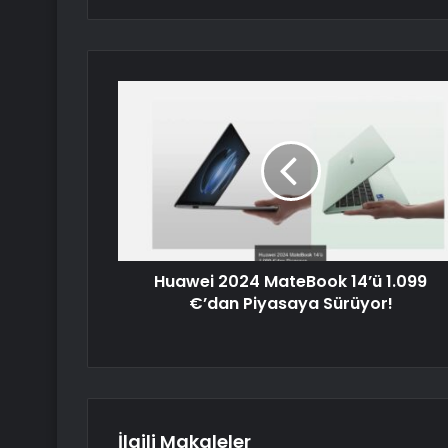
Huawei 2024 MateBook 14’ü 1.099
€’dan Piyasaya Sürüyor!
İlgili Makaleler