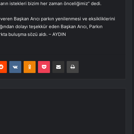
rın istekleri bizim her zaman önceliğimiz” dedi.
veren Başkan Arıcı parkın yenilenmesi ve eksikliklerini
lığından dolayı teşekkür eden Başkan Arıcı, Parkın
rkta buluşma sözü aldı. – AYDIN
erest
Reddit
VKontakte
Odnoklassniki
Pocket
E-Posta ile paylaş
Yazdır