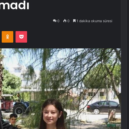
rmadı
0
0
1 dakika okuma süresi
VKontakte
Odnoklassniki
Pocket