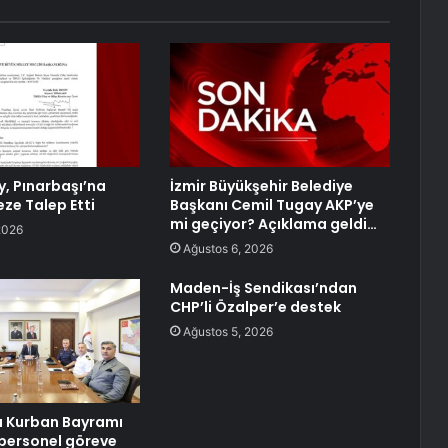
y, Pınarbaşı’na
İzmir Büyükşehir Belediye
ze Talep Etti
Başkanı Cemil Tugay AKP’ye
mi geçiyor? Açıklama geldi…
2026
Ağustos 6, 2026
Maden-İş Sendikası’ndan
CHP’li Özalper’e destek
Ağustos 5, 2026
 Kurban Bayramı
n personel göreve