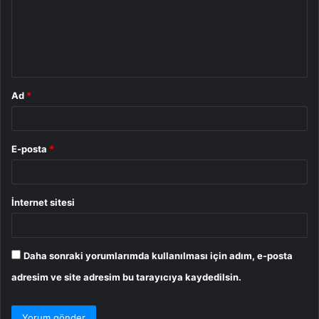
u
m
*
Ad
*
E-posta
*
İnternet sitesi
Daha sonraki yorumlarımda kullanılması için adım, e-posta
adresim ve site adresim bu tarayıcıya kaydedilsin.