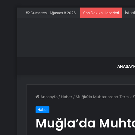
İstan
Cumartesi, Ağustos 8 2026
Son Dakika Haberleri
ANASAY
Anasayfa
/
Haber
/
Muğla’da Muhtarlardan Termik Sa
Haber
Muğla’da Muhta