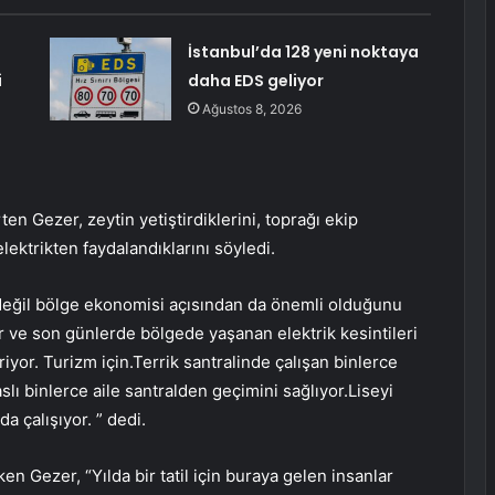
İstanbul’da 128 yeni noktaya
i
daha EDS geliyor
Ağustos 8, 2026
rten Gezer, zeytin yetiştirdiklerini, toprağı ekip
 elektrikten faydalandıklarını söyledi.
 değil bölge ekonomisi açısından da önemli olduğunu
r ve son günlerde bölgede yaşanan elektrik kesintileri
yor. Turizm için.Terrik santralinde çalışan binlerce
lı binlerce aile santralden geçimini sağlıyor.Liseyi
a çalışıyor. ” dedi.
en Gezer, “Yılda bir tatil için buraya gelen insanlar