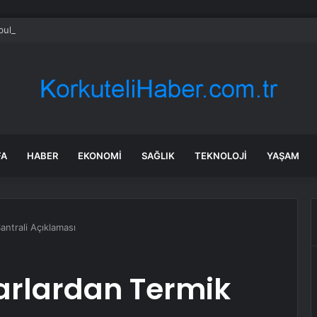
bul’da 128 yeni noktaya daha EDS geliyor
FA
HABER
EKONOMI
SAĞLIK
TEKNOLOJI
YAŞAM
ntrali Açıklaması
rlardan Termik