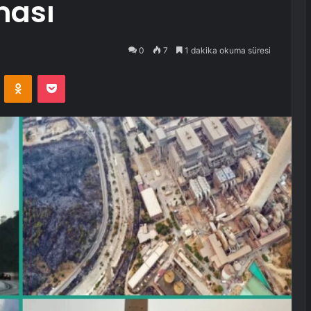
ması
0
7
1 dakika okuma süresi
VKontakte
Odnoklassniki
Pocket