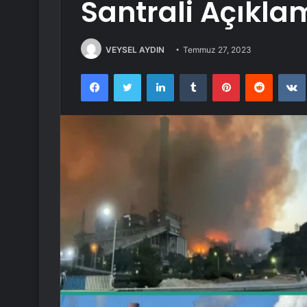
Santrali Açıkla
VEYSEL AYDIN
Temmuz 27, 2023
Facebook
Twitter
LinkedIn
Tumblr
Pinterest
Reddit