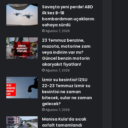
Savaşta yeni perde! ABD
ilk kez B-1B
bombardıman uçaklarını
sahaya sürdü
Ağustos 7, 2026
23 Temmuz benzine,
mazota, motorine zam
veya indirim var mı?
Güncel benzin motorin
akaryakıt fiyatları!
Ağustos 7, 2026
İzmir su kesintisi! İZSU
22-23 Temmuz İzmir su
kesintisi ne zaman
bitecek, sular ne zaman
gelecek?
Ağustos 7, 2026
Manisa Kula’da sıcak
asfalt tamamlandı