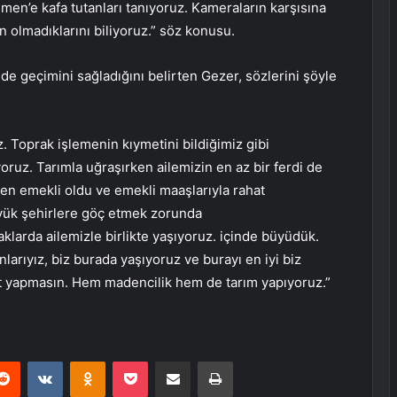
Yemen’e kafa tutanları tanıyoruz. Kameraların karşısına
 olmadıklarını biliyoruz.” söz konusu.
e geçimini sağladığını belirten Gezer, sözlerini şöyle
. Toprak işlemenin kıymetini bildiğimiz gibi
ruz. Tarımla uğraşırken ailemizin en az bir ferdi de
den emekli oldu ve emekli maaşlarıyla rahat
üyük şehirlere göç etmek zorunda
rda ailemizle birlikte yaşıyoruz. içinde büyüdük.
nlarıyız, biz burada yaşıyoruz ve burayı en iyi biz
çit yapmasın. Hem madencilik hem de tarım yapıyoruz.”
erest
Reddit
VKontakte
Odnoklassniki
Pocket
E-Posta ile paylaş
Yazdır