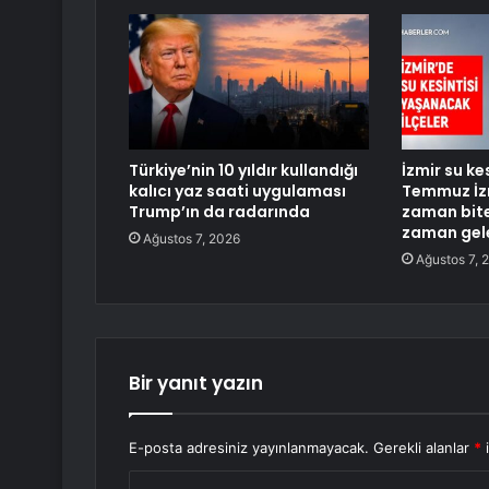
Türkiye’nin 10 yıldır kullandığı
İzmir su ke
kalıcı yaz saati uygulaması
Temmuz İzm
Trump’ın da radarında
zaman bite
zaman gel
Ağustos 7, 2026
Ağustos 7, 
Bir yanıt yazın
E-posta adresiniz yayınlanmayacak.
Gerekli alanlar
*
i
Y