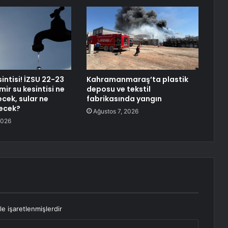
sintisi! İZSU 22-23
Kahramanmaraş’ta plastik
ir su kesintisi ne
deposu ve tekstil
cek, sular ne
fabrikasında yangın
ecek?
Ağustos 7, 2026
2026
le işaretlenmişlerdir