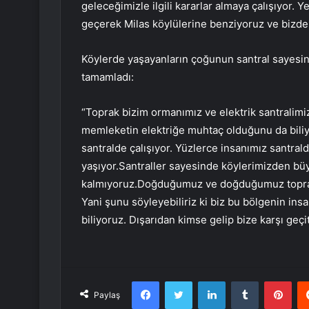
geleceğimizle ilgili kararlar almaya çalışıyor. 
geçerek Milas köylülerine benziyoruz ve bizden
Köylerde yaşayanların çoğunun santral sayesind
tamamladı:
“Toprak bizim ormanımız ve elektrik santralimiz
memleketin elektriğe muhtaç olduğunu da biliyo
santralde çalışıyor. Yüzlerce insanımız santral
yaşıyor.Santraller sayesinde köylerimizden b
kalmıyoruz.Doğduğumuz ve doğduğumuz toprakla
Yani şunu söyleyebiliriz ki biz bu bölgenin insa
biliyoruz. Dışarıdan kimse gelip bize karşı ge
Facebook
Twitter
LinkedIn
Tumblr
Pint
Paylaş