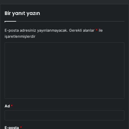
Bir yanıt yazın
E-posta adresiniz yayınlanmayacak.
Gerekli alanlar
*
ile
işaretlenmişlerdir
Y
o
r
u
m
*
Ad
*
E-posta
*