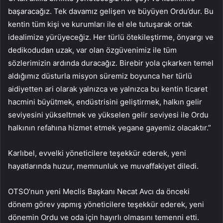
başaracağız. Tek davamız gelişen ve büyüyen Ordu’dur. Bu
kentin tüm kişi ve kurumları ile el ele tutuşarak ortak
idealimize yürüyeceğiz. Her türlü ötekileştirme, önyargı ve
dedikodudan uzak, var olan özgüvenimiz ile tüm
sözlerimizin ardında duracağız. Birebir yola çıkarken temel
aldığımız düsturla misyon süremiz boyunca her türlü
aidiyetten ari olarak yalnızca ve yalnızca bu kentin ticaret
hacmini büyütmek, endüstrisini geliştirmek, halkın gelir
seviyesini yükseltmek ve yükselen gelir seviyesi ile Ordu
halkının refahına hizmet etmek yegane gayemiz olacaktır.”
Karlıbel, evvelki yöneticilere teşekkür ederek, yeni
hayatlarında huzur, memnunluk ve muvaffakiyet diledi.
OTSO’nun yeni Meclis Başkanı Necat Avcı da önceki
dönem görev yapmış yöneticilere teşekkür ederek, yeni
dönemin Ordu ve oda için hayırlı olmasını temenni etti.