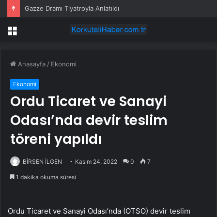
Gazze Dramı Tiyatroyla Anlatıldı
Menü
Anasayfa
/
Ekonomi
Ekonomi
Ordu Ticaret ve Sanayi
Odası’nda devir teslim
töreni yapıldı
BİRSEN İLGEN
Kasım 24, 2022
0
7
1 dakika okuma süresi
Ordu Ticaret ve Sanayi Odası’nda (OTSO) devir teslim