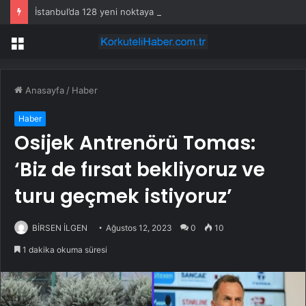
İstanbul’da 128 yeni noktaya daha EDS geliyor
Menü
Anasayfa
/
Haber
Haber
Osijek Antrenörü Tomas:
‘Biz de fırsat bekliyoruz ve
turu geçmek istiyoruz’
BİRSEN İLGEN
Ağustos 12, 2023
0
10
1 dakika okuma süresi