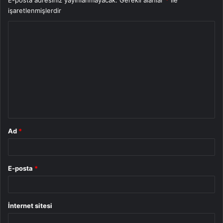
E-posta adresiniz yayınlanmayacak.
Gerekli alanlar
*
ile
işaretlenmişlerdir
Y
o
r
u
m
*
Ad
*
E-posta
*
İnternet sitesi