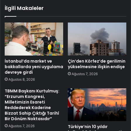
İlgili Makaleler
İstanbul’da market ve
Çin’den Körfez’de gerilimin
bakkallarda yeni uygulama
yükselmesine ilişkin endişe
devreye girdi
Ağustos 7, 2026
Ağustos 8, 2026
TBMM Başkanı Kurtulmuş:
“Erzurum Kongresi,
Milletimizin Esareti
Reddederek Kaderine
Bizzat Sahip Çıktığı Tarihî
Bir Dönüm Noktasıdır”
Ağustos 7, 2026
Türkiye’nin 10 yıldır