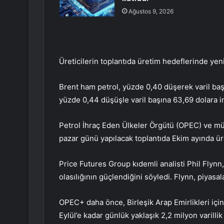
Ağustos 9, 2026
Üreticilerin toplantıda üretim hedeflerinde yeni
Brent ham petrol, yüzde 0,40 düşerek varil ba
yüzde 0,44 düşüşle varil başına 63,69 dolara in
Petrol İhraç Eden Ülkeler Örgütü (OPEC) ve m
pazar günü yapılacak toplantıda Ekim ayında ür
Price Futures Group kıdemli analisti Phil Flynn
olasılığının güçlendiğini söyledi. Flynn, piyasa
OPEC+ daha önce, Birleşik Arap Emirlikleri için 
Eylül’e kadar günlük yaklaşık 2,2 milyon varilli