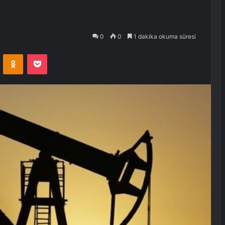
0
0
1 dakika okuma süresi
VKontakte
Odnoklassniki
Pocket