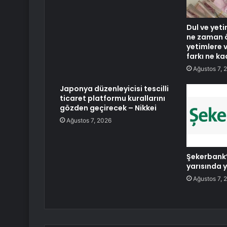
Dul ve yeti
ne zaman 
yetimlere 
farkı ne k
Ağustos 7, 
Japonya düzenleyicisi tescilli
ticaret platformu kurallarını
gözden geçirecek – Nikkei
Ağustos 7, 2026
Şekerbank’t
yarısında 
Ağustos 7, 