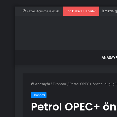
İzmir’de 
Pazar, Ağustos 9 2026
Son Dakika Haberleri
ANASAY
Anasayfa
/
Ekonomi
/
Petrol OPEC+ öncesi düşüşü
Ekonomi
Petrol OPEC+ ö