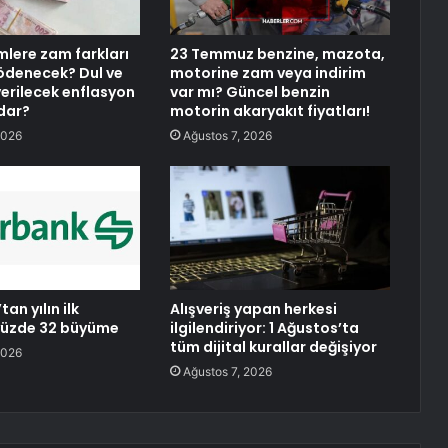
mlere zam farkları
23 Temmuz benzine, mazota,
ödenecek? Dul ve
motorine zam veya indirim
verilecek enflasyon
var mı? Güncel benzin
adar?
motorin akaryakıt fiyatları!
2026
Ağustos 7, 2026
an yılın ilk
Alışveriş yapan herkesi
yüzde 32 büyüme
ilgilendiriyor: 1 Ağustos’ta
tüm dijital kurallar değişiyor
2026
Ağustos 7, 2026