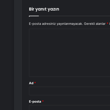
Bir yanıt yazın
E-posta adresiniz yayınlanmayacak.
Gerekli alanlar
*
i
Y
o
r
u
m
*
Ad
*
E-posta
*