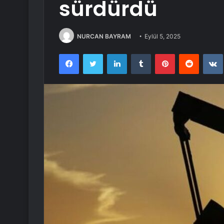
sürdürdü
NURCAN BAYRAM
Eylül 5, 2025
Facebook
Twitter
LinkedIn
Tumblr
Pinterest
Reddit