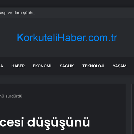
gasp ve darp şüphelisi 4 çocuk gözaltına alındı
FA
HABER
EKONOMI
SAĞLIK
TEKNOLOJI
YAŞAM
nü sürdürdü
ncesi düşüşünü