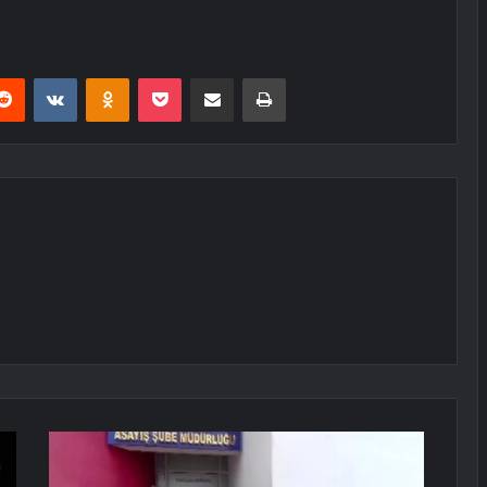
erest
Reddit
VKontakte
Odnoklassniki
Pocket
E-Posta ile paylaş
Yazdır