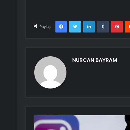
Facebook
Twitter
LinkedIn
Tumblr
Pint
Paylaş
NURCAN BAYRAM