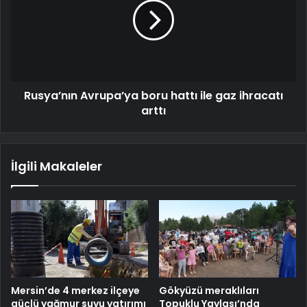
Rusya’nın Avrupa’ya boru hattı ile gaz ihracatı
arttı
İlgili Makaleler
Mersin’de 4 merkez ilçeye
Gökyüzü meraklıları
güçlü yağmur suyu yatırımı
Topuklu Yaylası’nda