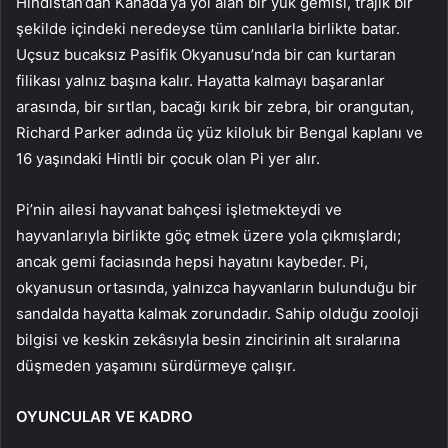
Hindistan’dan Kanada’ya yol alan bir yük gemisi, trajik bir
şekilde içindeki neredeyse tüm canlılarla birlikte batar.
Uçsuz bucaksız Pasifik Okyanusu’nda bir can kurtaran
filikası yalnız başına kalır. Hayatta kalmayı başaranlar
arasında, bir sırtlan, bacağı kırık bir zebra, bir orangutan,
Richard Parker adında üç yüz kiloluk bir Bengal kaplanı ve
16 yaşındaki Hintli bir çocuk olan Pi yer alır.
Pi’nin ailesi hayvanat bahçesi işletmekteydi ve
hayvanlarıyla birlikte göç etmek üzere yola çıkmışlardı;
ancak gemi faciasında hepsi hayatını kaybeder. Pi,
okyanusun ortasında, yalnızca hayvanların bulunduğu bir
sandalda hayatta kalmak zorundadır. Sahip olduğu zooloji
bilgisi ve keskin zekâsıyla besin zincirinin alt sıralarına
düşmeden yaşamını sürdürmeye çalışır.
OYUNCULAR VE KADRO