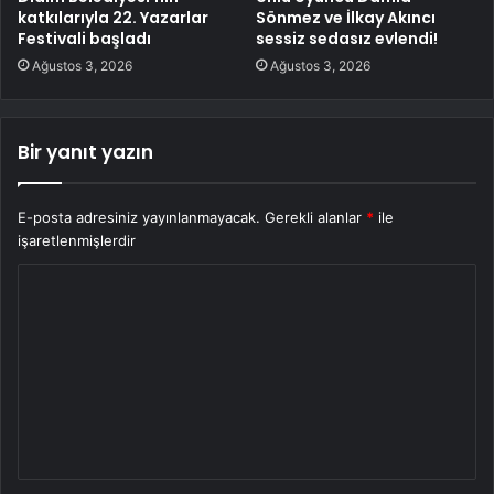
katkılarıyla 22. Yazarlar
Sönmez ve İlkay Akıncı
Festivali başladı
sessiz sedasız evlendi!
Ağustos 3, 2026
Ağustos 3, 2026
Bir yanıt yazın
E-posta adresiniz yayınlanmayacak.
Gerekli alanlar
*
ile
işaretlenmişlerdir
Y
o
r
u
m
*