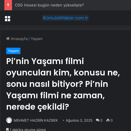
CSG hissesi bugün neden yükselişte?
Menü
Anasayfa
/
Yaşam
Yaşam
Pi’nin Yaşamı filmi
oyuncuları kim, konusu ne,
sonu nasıl bitiyor? Pi’nin
Yaşamı filmi ne zaman,
nerede çekildi?
MEHMET HAZBİN KAZBEK
Ağustos 3, 2025
0
0
1 dakika okuma süresi