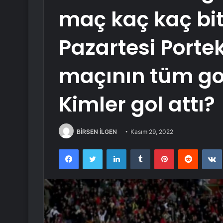
maç kaç kaç bit
Pazartesi Porte
maçının tüm goll
Kimler gol attı?
BİRSEN İLGEN
Kasım 29, 2022
Facebook
Twitter
LinkedIn
Tumblr
Pinterest
Reddit