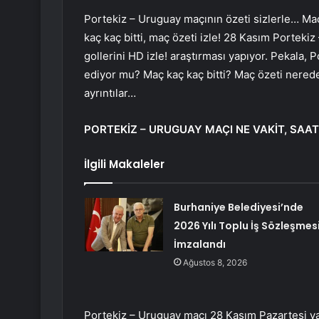
Portekiz – Uruguay maçının özeti sizlerle… Maç
kaç kaç bitti, maç özeti izle! 28 Kasım Porteki
gollerini HD izle! araştırması yapıyor. Pekala
ediyor mu? Maç kaç kaç bitti? Maç özeti nereden
ayrıntılar…
PORTEKİZ – URUGUAY MAÇI NE VAKİT, SAA
İlgili Makaleler
Burhaniye Belediyesi’nde
2026 Yılı Toplu İş Sözleşmes
İmzalandı
Ağustos 8, 2026
Portekiz – Uruguay maçı 28 Kasım Pazartesi ya