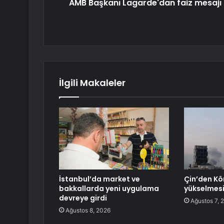
AMB Başkanı Lagarde'dan faiz mesajı
İlgili Makaleler
İstanbul’da market ve
Çin’den Kö
bakkallarda yeni uygulama
yükselmesin
devreye girdi
Ağustos 7, 
Ağustos 8, 2026