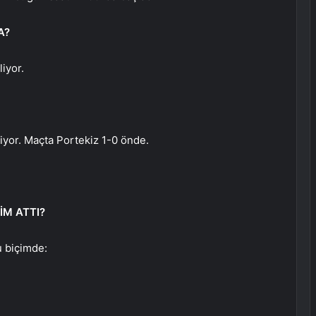
A?
iyor.
yor. Maçta Portekiz 1-0 önde.
İM ATTI?
u biçimde: