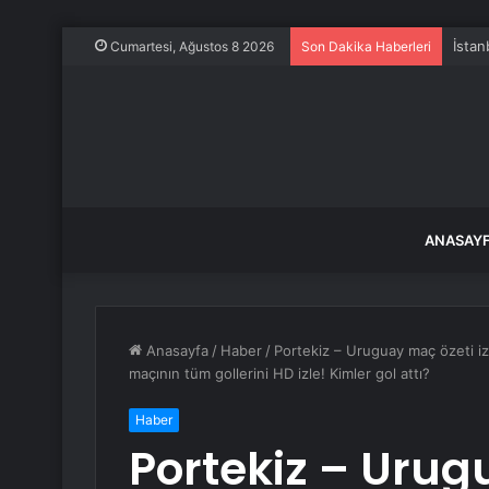
İstan
Cumartesi, Ağustos 8 2026
Son Dakika Haberleri
ANASAY
Anasayfa
/
Haber
/
Portekiz – Uruguay maç özeti iz
maçının tüm gollerini HD izle! Kimler gol attı?
Haber
Portekiz – Urugu