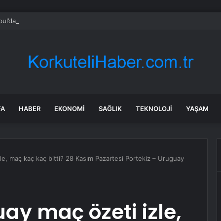
bul’da 128 yeni noktaya daha EDS geliyor
FA
HABER
EKONOMI
SAĞLIK
TEKNOLOJI
YAŞAM
le, maç kaç kaç bitti? 28 Kasım Pazartesi Portekiz – Uruguay
ay maç özeti izle,