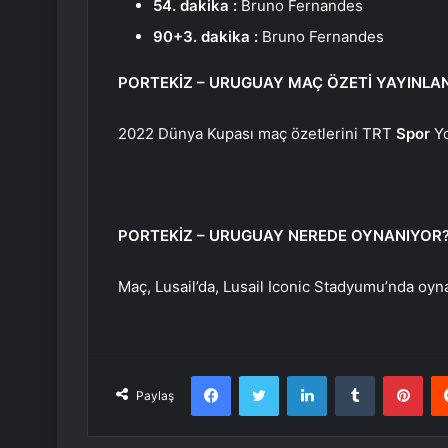
54. dakika :
Bruno Fernandes
90+3. dakika :
Bruno Fernandes
PORTEKİZ – URUGUAY MAÇ ÖZETİ YAYINLAN
2022 Dünya Kupası maç özetlerini TRT
Spor
Yo
PORTEKİZ – URUGUAY NEREDE OYNANIYOR
Maç, Lusail’da, Lusail Iconic Stadyumu’nda oyn
Facebook
Twitter
LinkedIn
Tumblr
Pint
Paylaş