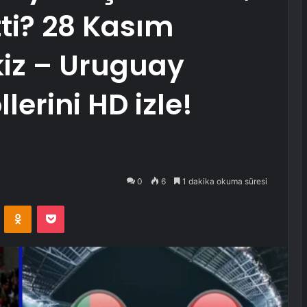
ti? 28 Kasım
kiz – Uruguay
erini HD izle!
0
6
1 dakika okuma süresi
VKontakte
Odnoklassniki
Pocket