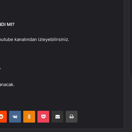
DI MI?
utube kanalından izleyebilirsiniz.
?
anacak.
erest
Reddit
VKontakte
Odnoklassniki
Pocket
E-Posta ile paylaş
Yazdır