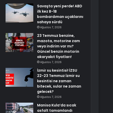
Savaşta yeni perde! ABD
ilk kez B-1B
bombardıman uçaklarını
sahaya sürdü
Ağustos 7, 2026
23 Temmuz benzine,
mazota, motorine zam
veya indirim var mı?
Güncel benzin motorin
akaryakıt fiyatları!
Ağustos 7, 2026
İzmir su kesintisi! İZSU
22-23 Temmuz İzmir su
kesintisi ne zaman
bitecek, sular ne zaman
gelecek?
Ağustos 7, 2026
Manisa Kula’da sıcak
asfalt tamamlandı