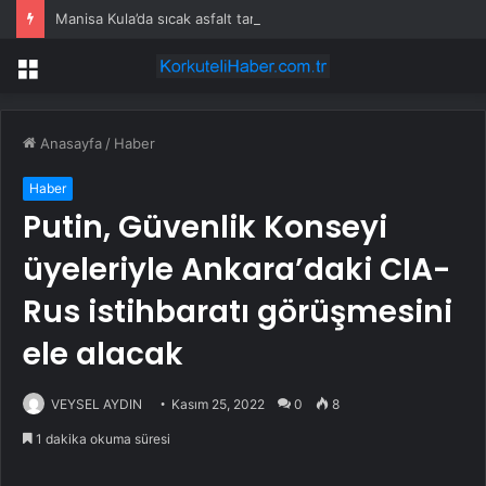
Manisa Kula’da sıcak asfalt tamamlandı
Menü
Anasayfa
/
Haber
Haber
Putin, Güvenlik Konseyi
üyeleriyle Ankara’daki CIA-
Rus istihbaratı görüşmesini
ele alacak
VEYSEL AYDIN
Kasım 25, 2022
0
8
1 dakika okuma süresi