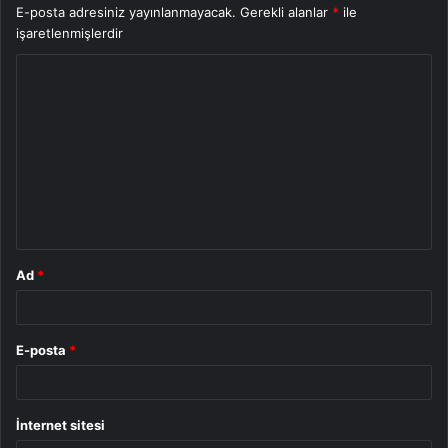
E-posta adresiniz yayınlanmayacak.
Gerekli alanlar
*
ile
işaretlenmişlerdir
Y
o
r
u
m
*
Ad
*
E-posta
*
İnternet sitesi