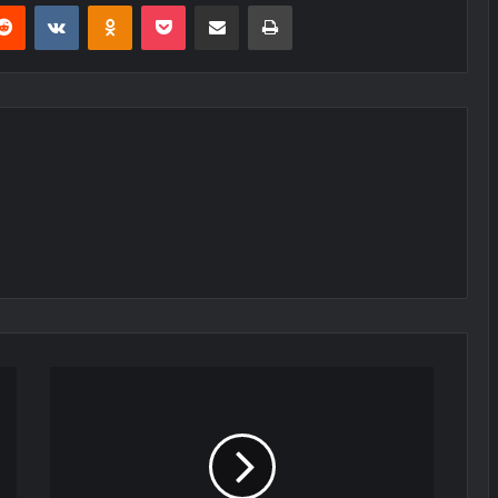
erest
Reddit
VKontakte
Odnoklassniki
Pocket
E-Posta ile paylaş
Yazdır