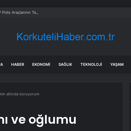
Polis Araçlarının Tasarımını 30 Yıl Sonra Yeniliyor
FA
HABER
EKONOMI
SAĞLIK
TEKNOLOJI
YAŞAM
min altında koruyorum
mı ve oğlumu