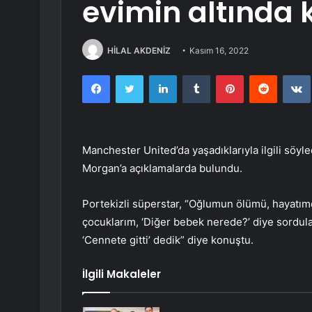
evimin altında
HİLAL AKDENİZ
Kasım 16, 2022
Facebook
Twitter
LinkedIn
Tumblr
Pinterest
Reddit
Manchester United’da yaşadıklarıyla ilgili söyl
Morgan’a açıklamalarda bulundu.
Portekizli süperstar, “Oğlumun ölümü, hayatı
çocuklarım, ‘Diğer bebek nerede?’ diye sordular
‘Cennete gitti’ dedik” diye konuştu.
İlgili Makaleler