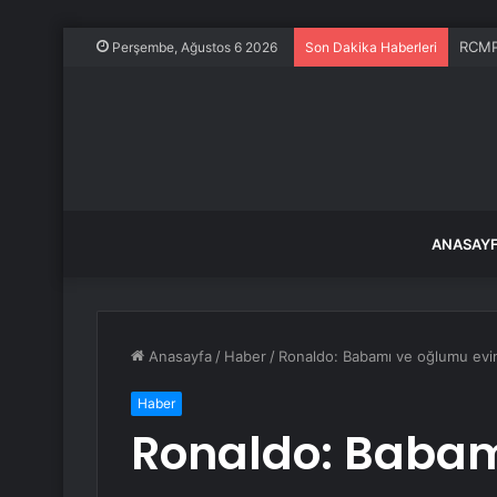
RCMP 
Perşembe, Ağustos 6 2026
Son Dakika Haberleri
ANASAY
Anasayfa
/
Haber
/
Ronaldo: Babamı ve oğlumu evi
Haber
Ronaldo: Baba