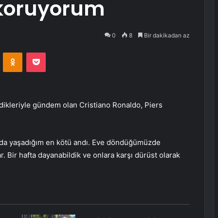
 koruyorum
0
8
Bir dakikadan az
VKontakte
Odnoklassniki
Pocket
edikleriyle gündem olan Cristiano Ronaldo, Piers
mda yaşadığım en kötü andı. Eve döndüğümüzde
. Bir hafta dayanabildik ve onlara karşı dürüst olarak