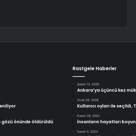
Rastgele Haberler
Şubat 13, 2026
Ankara’ya üçüncü kez mük
Ocak 29, 2026
eniliyor
Kullanıcı oyları ile seçildi, T
Kasım 29, 2025
un gözü önünde öldürüldü
İnsanların hayatları boyunc
Kasım 5, 2023