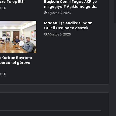
ze Talep Etti
Başkanı Cemil Tugay AKP’ye
mi geçiyor? Açıklama geldi…
2026
Ağustos 6, 2026
Maden-İş Sendikası’ndan
CHP’li Özalper’e destek
Ağustos 5, 2026
 Kurban Bayramı
n personel göreve
2026