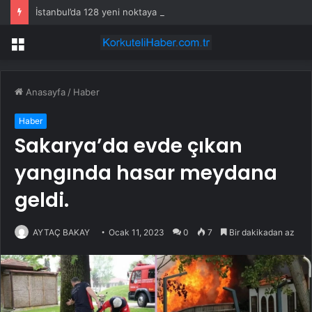
İstanbul’da 128 yeni noktaya daha EDS geliyor
Menü
Anasayfa
/
Haber
Haber
Sakarya’da evde çıkan
yangında hasar meydana
geldi.
AYTAÇ BAKAY
Ocak 11, 2023
0
7
Bir dakikadan az