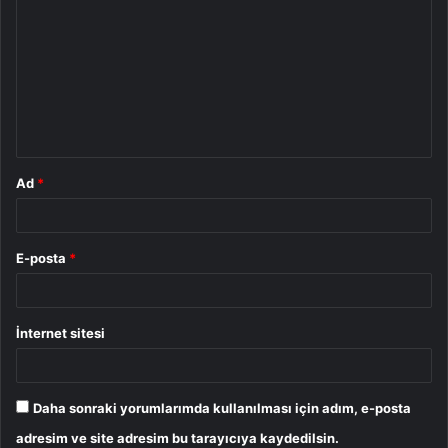
o
r
u
m
*
Ad
*
E-posta
*
İnternet sitesi
Daha sonraki yorumlarımda kullanılması için adım, e-posta
adresim ve site adresim bu tarayıcıya kaydedilsin.