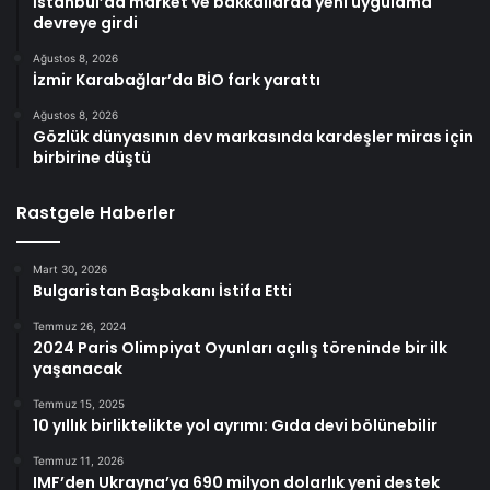
İstanbul’da market ve bakkallarda yeni uygulama
devreye girdi
Ağustos 8, 2026
İzmir Karabağlar’da BİO fark yarattı
Ağustos 8, 2026
Gözlük dünyasının dev markasında kardeşler miras için
birbirine düştü
Rastgele Haberler
Mart 30, 2026
Bulgaristan Başbakanı İstifa Etti
Temmuz 26, 2024
2024 Paris Olimpiyat Oyunları açılış töreninde bir ilk
yaşanacak
Temmuz 15, 2025
10 yıllık birliktelikte yol ayrımı: Gıda devi bölünebilir
Temmuz 11, 2026
IMF’den Ukrayna’ya 690 milyon dolarlık yeni destek