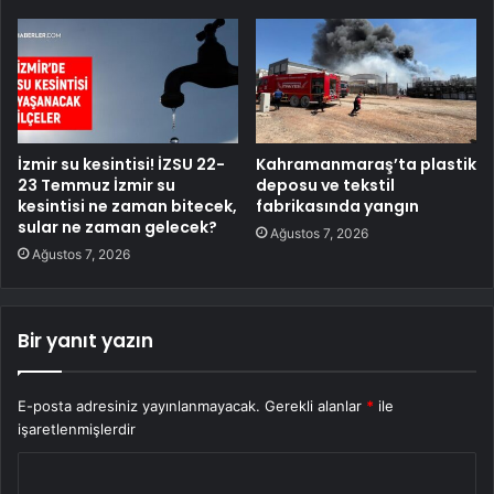
İzmir su kesintisi! İZSU 22-
Kahramanmaraş’ta plastik
23 Temmuz İzmir su
deposu ve tekstil
kesintisi ne zaman bitecek,
fabrikasında yangın
sular ne zaman gelecek?
Ağustos 7, 2026
Ağustos 7, 2026
Bir yanıt yazın
E-posta adresiniz yayınlanmayacak.
Gerekli alanlar
*
ile
işaretlenmişlerdir
Y