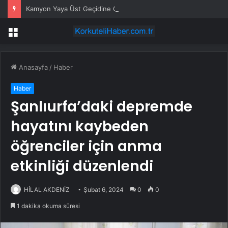
Kamyon Yaya Üst Geçidine Çarptı
Menü
Anasayfa
/
Haber
Haber
Şanlıurfa’daki depremde
hayatını kaybeden
öğrenciler için anma
etkinliği düzenlendi
HİLAL AKDENİZ
Şubat 6, 2024
0
0
1 dakika okuma süresi