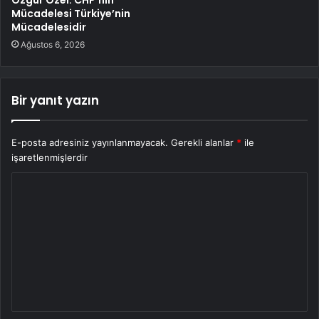
Mücadelesi Türkiye’nin
Mücadelesidir
Ağustos 6, 2026
Bir yanıt yazın
E-posta adresiniz yayınlanmayacak.
Gerekli alanlar
*
ile
işaretlenmişlerdir
Y
o
r
u
m
*