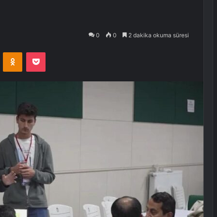
0
0
2 dakika okuma süresi
VKontakte
Odnoklassniki
Pocket