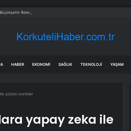
 Büyükşehir Belediye Başkanı Cemil Tugay AKP’ye mi geçiyor? Açıklama g
FA
HABER
EKONOMI
SAĞLIK
TEKNOLOJI
YAŞAM
ile çözüm ürettiler
lara yapay zeka ile