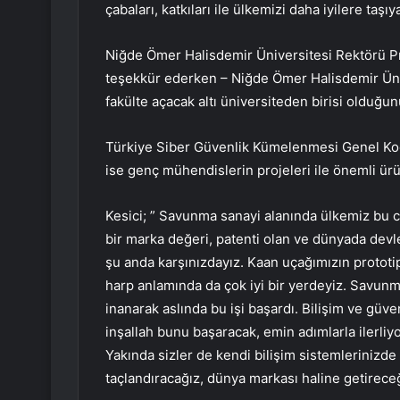
çabaları, katkıları ile ülkemizi daha iyilere taşıy
Niğde Ömer Halisdemir Üniversitesi Rektörü Pr
teşekkür ederken – Niğde Ömer Halisdemir Üniv
fakülte açacak altı üniversiteden birisi olduğunu
Türkiye Siber Güvenlik Kümelenmesi Genel Koo
ise genç mühendislerin projeleri ile önemli ürün
Kesici; ” Savunma sanayi alanında ülkemiz bu 
bir marka değeri, patenti olan ve dünyada devle
şu anda karşınızdayız. Kaan uçağımızın prototip
harp anlamında da çok iyi bir yerdeyiz. Savunm
inanarak aslında bu işi başardı. Bilişim ve güv
inşallah bunu başaracak, emin adımlarla ilerliy
Yakında sizler de kendi bilişim sistemlerinizde 
taçlandıracağız, dünya markası haline getireceğ