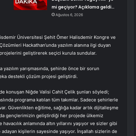
mi geçiyor? Açıklama geldi…
Ağustos 6, 2026
isdemir Üniversitesi Şehit Ömer Halisdemir Kongre ve
Çözümleri Hackathan’unda yazılım alanına ilgi duyan
projelerini geliştirerek seçici kurula sundular.
ka yazılım yarışmasında, şehirde önce bir sorun
ka destekli çözüm projesi geliştirdi.
e konuşan Niğde Valisi Cahit Çelik şunları söyledi;
lında programa katılan tüm takımlar. Sadece şehirlerle
n var. Güvenlikten eğitime, sağlığa kadar artık dijitalleşme
mda gençlerimizin geliştirdiği her projede ülkemiz
avacılık anlamında altın yıllarını yaşıyor ve sizler gibi
adayan kişilerin sayesinde yaşıyor. İnşallah sizlerin de