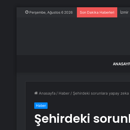
İzmir
Perşembe, Ağustos 6 2026
Son Dakika Haberleri
ANASAY
Anasayfa
/
Haber
/
Şehirdeki sorunlara yapay zeka 
Haber
Şehirdeki sorun