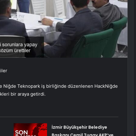
iler
e Niğde Teknopark iş birliğinde düzenlenen HackNiğde
ri bir araya getirdi.
İzmir Büyükşehir Belediye
Başkanı Cemil Tugay AKP’ye