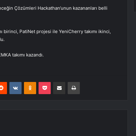
ceğin Çözümleri Hackathan’unun kazananları belli
 birinci, PatiNet projesi ile YeniCherry takımı ikinci,
du.
 EMKA takımı kazandı.
erest
Reddit
VKontakte
Odnoklassniki
Pocket
E-Posta ile paylaş
Yazdır