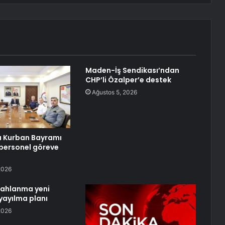
Maden-İş Sendikası’ndan
CHP’li Özalper’e destek
Ağustos 5, 2026
 Kurban Bayramı
n personel göreve
2026
lahlanma yeni
yayılma planı
2026