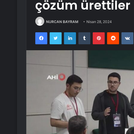
çözüm ürettiler
NURCAN BAYRAM
Nisan 28, 2024
Facebook
Twitter
LinkedIn
Tumblr
Pinterest
Reddit