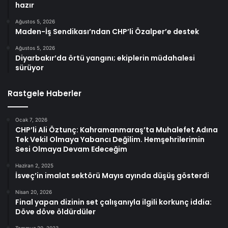
hazır
Ağustos 5, 2026
Maden-İş Sendikası’ndan CHP’li Özalper’e destek
Ağustos 5, 2026
Diyarbakır’da örtü yangını; ekiplerin müdahalesi
sürüyor
Rastgele Haberler
Ocak 7, 2026
CHP’li Ali Öztunç: Kahramanmaraş’ta Muhalefet Adına
Tek Vekil Olmaya Yabancı Değilim. Hemşehrilerimin
Sesi Olmaya Devam Edeceğim
Haziran 2, 2025
İsveç’in imalat sektörü Mayıs ayında düşüş gösterdi
Nisan 20, 2026
Final yapan dizinin set çalışanıyla ilgili korkunç iddia:
Döve döve öldürdüler