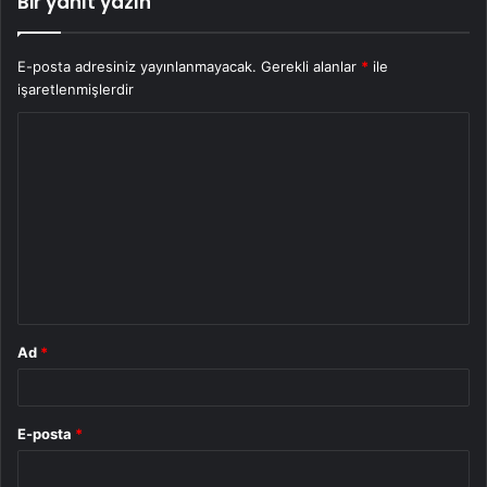
Bir yanıt yazın
E-posta adresiniz yayınlanmayacak.
Gerekli alanlar
*
ile
işaretlenmişlerdir
Y
o
r
u
m
*
Ad
*
E-posta
*