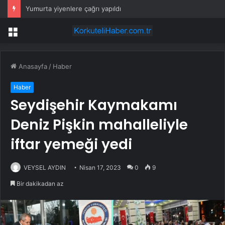
Yumurta yiyenlere çağrı yapıldı
Menü
Anasayfa
/
Haber
Haber
Seydişehir Kaymakamı
Deniz Pişkin mahalleliyle
iftar yemeği yedi
VEYSEL AYDIN
Nisan 17, 2023
0
9
Bir dakikadan az