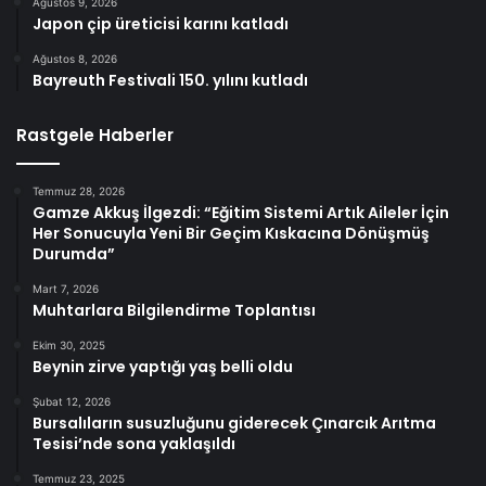
Ağustos 9, 2026
Japon çip üreticisi karını katladı
Ağustos 8, 2026
Bayreuth Festivali 150. yılını kutladı
Rastgele Haberler
Temmuz 28, 2026
Gamze Akkuş İlgezdi: “Eğitim Sistemi Artık Aileler İçin
Her Sonucuyla Yeni Bir Geçim Kıskacına Dönüşmüş
Durumda”
Mart 7, 2026
Muhtarlara Bilgilendirme Toplantısı
Ekim 30, 2025
Beynin zirve yaptığı yaş belli oldu
Şubat 12, 2026
Bursalıların susuzluğunu giderecek Çınarcık Arıtma
Tesisi’nde sona yaklaşıldı
Temmuz 23, 2025