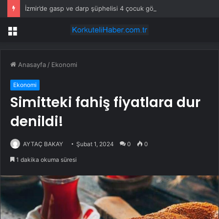
İzmir’de gasp ve darp şüphelisi 4 çocuk gözaltına alındı
Menü
Anasayfa
/
Ekonomi
Ekonomi
Simitteki fahiş fiyatlara dur
denildi!
AYTAÇ BAKAY
Şubat 1, 2024
0
0
1 dakika okuma süresi