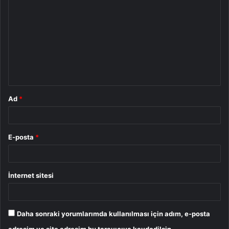
o
r
u
m
*
Ad
*
E-posta
*
İnternet sitesi
Daha sonraki yorumlarımda kullanılması için adım, e-posta
adresim ve site adresim bu tarayıcıya kaydedilsin.