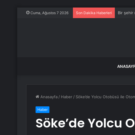
Bir şehir
Cuma, Ağustos 7 2026
Son Dakika Haberleri
ANASAY
Anasayfa
/
Haber
/
Söke’de Yolcu Otobüsü ile Otomob
Haber
Söke’de Yolcu O