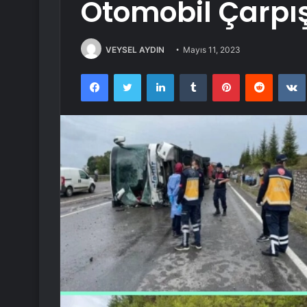
Otomobil Çarpışt
VEYSEL AYDIN
Mayıs 11, 2023
Facebook
Twitter
LinkedIn
Tumblr
Pinterest
Reddit