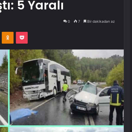
ı: 5 Yaralı
0
7
Bir dakikadan az
VKontakte
Odnoklassniki
Pocket