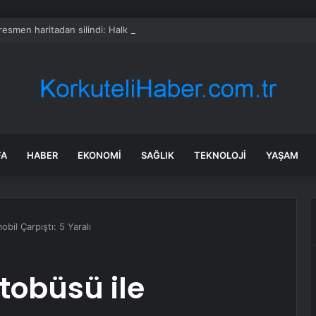
 resmen haritadan silindi: Halk tahliye edildi
FA
HABER
EKONOMI
SAĞLIK
TEKNOLOJI
YAŞAM
il Çarpıştı: 5 Yaralı
tobüsü ile