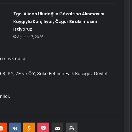
Tgc: Alican Uludağ’ın Gözaltına Alınmasını
Kaygıyla Karşılıyor, Özgür Bırakılmasını
İstiyoruz
Ağustos 7, 2026
i sevk edildi.
H.Ş, PY, ZE ve Ö.Y, Söke Fehime Faik Kocagöz Devlet
nildi.
erest
Reddit
VKontakte
Odnoklassniki
Pocket
E-Posta ile paylaş
Yazdır