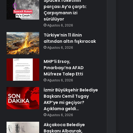
SpaceX roketinin
parçası Ay’a çarptı:
Çarpışmanın izi
sürülüyor
Ağustos 6, 2026
Türkiye’nin 11 ilinin
altından altın fışkıracak
Ağustos 6, 2026
MHP’li Ersoy,
Pınarbaşı’na AFAD
Müfreze Talep Etti
Ağustos 6, 2026
İzmir Büyükşehir Belediye
Başkanı Cemil Tugay
AKP’ye mi geçiyor?
Açıklama geldi…
Ağustos 6, 2026
Akçakoca Belediye
Başkanı Albayrak,