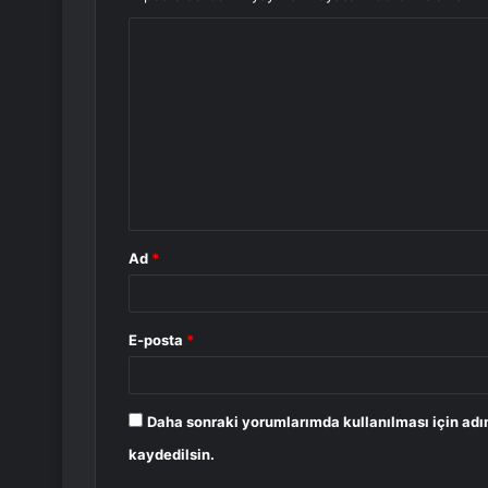
Y
o
r
u
m
*
Ad
*
E-posta
*
Daha sonraki yorumlarımda kullanılması için adı
kaydedilsin.