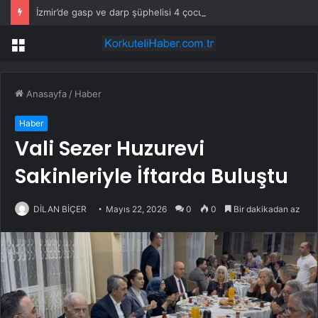
İzmir’de gasp ve darp şüphelisi 4 çocuk gözaltına alındı
Menü
Anasayfa
/
Haber
Haber
Vali Sezer Huzurevi
Sakinleriyle İftarda Buluştu
DİLAN BİÇER
Mayıs 22, 2026
0
0
Bir dakikadan az