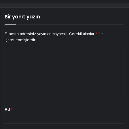
Bir yanıt yazın
E-posta adresiniz yayınlanmayacak.
Gerekli alanlar
*
ile
işaretlenmişlerdir
Y
o
r
u
m
*
Ad
*