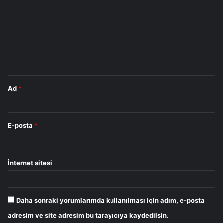
o
r
u
m
*
Ad
*
E-posta
*
İnternet sitesi
Daha sonraki yorumlarımda kullanılması için adım, e-posta
adresim ve site adresim bu tarayıcıya kaydedilsin.