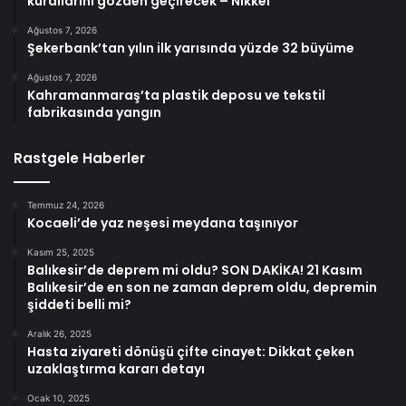
kurallarını gözden geçirecek – Nikkei
Ağustos 7, 2026
Şekerbank’tan yılın ilk yarısında yüzde 32 büyüme
Ağustos 7, 2026
Kahramanmaraş’ta plastik deposu ve tekstil
fabrikasında yangın
Rastgele Haberler
Temmuz 24, 2026
Kocaeli’de yaz neşesi meydana taşınıyor
Kasım 25, 2025
Balıkesir’de deprem mi oldu? SON DAKİKA! 21 Kasım
Balıkesir’de en son ne zaman deprem oldu, depremin
şiddeti belli mi?
Aralık 26, 2025
Hasta ziyareti dönüşü çifte cinayet: Dikkat çeken
uzaklaştırma kararı detayı
Ocak 10, 2025