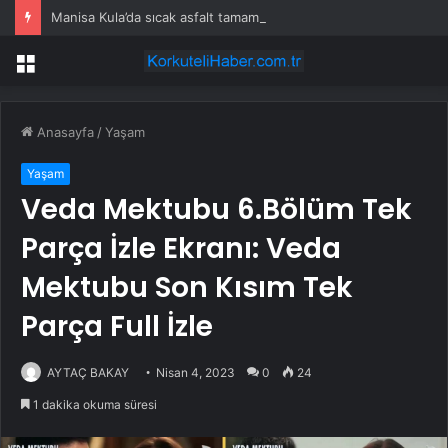
Manisa Kula’da sıcak asfalt tamamlandı
Menü
Anasayfa
/
Yaşam
Yaşam
Veda Mektubu 6.Bölüm Tek
Parça İzle Ekranı: Veda
Mektubu Son Kısım Tek
Parça Full İzle
AYTAÇ BAKAY
Nisan 4, 2023
0
24
1 dakika okuma süresi