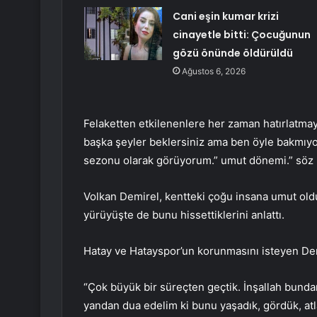
Cani eşin kumar krizi
cinayetle bitti: Çocuğunun
gözü önünde öldürüldü
Ağustos 6, 2026
Felaketten etkilenenlere her zaman hatırlatmay
başka şeyler beklersiniz ama ben öyle bakmıy
sezonu olarak görüyorum.” umut dönemi.” söz
Volkan Demirel, kentteki çoğu insana umut old
yürüyüşte de bunu hissettiklerini anlattı.
Hatay ve Hatayspor’un korunmasını isteyen Dem
“Çok büyük bir süreçten geçtik. İnşallah bunda
yandan dua edelim ki bunu yaşadık, gördük, atlatt