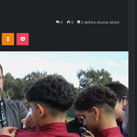
0
0
2 dakika okuma süresi
VKontakte
Odnoklassniki
Pocket