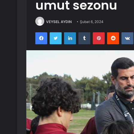
umut sezonu
VEYSEL AYDIN
Şubat 6, 2024
Facebook
Twitter
LinkedIn
Tumblr
Pinterest
Reddit