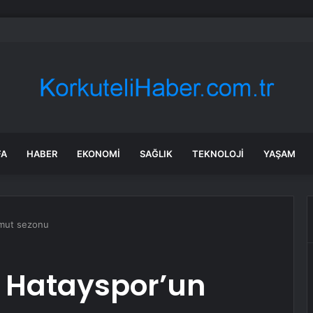
ntial hisseleri neden düşüyor?
FA
HABER
EKONOMI
SAĞLIK
TEKNOLOJI
YAŞAM
umut sezonu
: Hatayspor’un