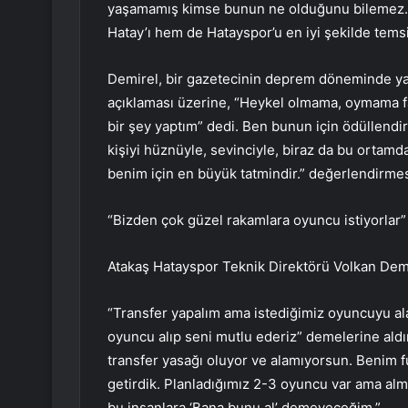
yaşamamış kimse bunun ne olduğunu bilemez. S
Hatay’ı hem de Hatayspor’u en iyi şekilde temsi
Demirel, bir gazetecinin deprem döneminde yap
açıklaması üzerine, “Heykel olmama, oymama fa
bir şey yaptım” dedi. Ben bunun için ödüllend
kişiyi hüznüyle, sevinciyle, biraz da bu ortam
benim için en büyük tatmindir.” değerlendirmesi
“Bizden çok güzel rakamlara oyuncu istiyorlar”
Atakaş Hatayspor Teknik Direktörü Volkan Demire
“Transfer yapalım ama istediğimiz oyuncuyu al
oyuncu alıp seni mutlu ederiz” demelerine ald
transfer yasağı oluyor ve alamıyorsun. Benim fu
getirdik. Planladığımız 2-3 oyuncu var ama alm
bu insanlara ‘Bana bunu al’ demeyeceğim.”