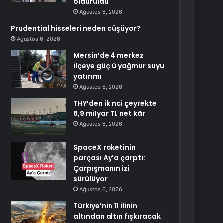
öldürüldü
Ağustos 6, 2026
Prudential hisseleri neden düşüyor?
Ağustos 6, 2026
Mersin’de 4 merkez
ilçeye güçlü yağmur suyu
yatırımı
Ağustos 6, 2026
THY’den ikinci çeyrekte
8,9 milyar TL net kâr
Ağustos 6, 2026
SpaceX roketinin
parçası Ay’a çarptı:
Çarpışmanın izi
sürülüyor
Ağustos 6, 2026
Türkiye’nin 11 ilinin
altından altın fışkıracak