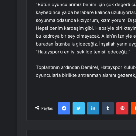
“Bütün oyuncularımız benim için çok değerli çü
kaybedince ya da berabere kalınca üzülüyorlar
soyunma odasında kızıyorum, kızmıyorum. Dışa
Hepsi benim kardeşim gibi. Hepsiyle birliktey
bu kadroya bir şey olmayacak. Allah’ın izniyle 
buradan İstanbul’a gideceğiz. İnşallah yarın uyg
“Hatayspor’u en iyi şekilde temsil edeceğiz.”
Toplantının ardından Demirel, Hatayspor Kulüb
oyuncularla birlikte antrenman alanını gezere
Facebook
Twitter
LinkedIn
Tumblr
Pint
Paylaş