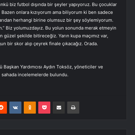
nkü biz futbol dışında bir şeyler yapıyoruz. Bu çocuklar
. Bazen onlara kızıyorum ama biliyorum ki ben sadece
rıdan herhangi birine olumsuz bir şey söylemiyorum.
im.” Biz yolumuzdayız. Bu yolun sonunda merak etmeyin
en güzel şekilde bitireceğiz. Yarın kupa maçımız var,
un bir skor alıp çeyrek finale çıkacağız. Orada.
ü Başkan Yardımcısı Aydın Toksöz, yöneticiler ve
k, sahada incelemelerde bulundu.
erest
Reddit
VKontakte
Odnoklassniki
Pocket
E-Posta ile paylaş
Yazdır