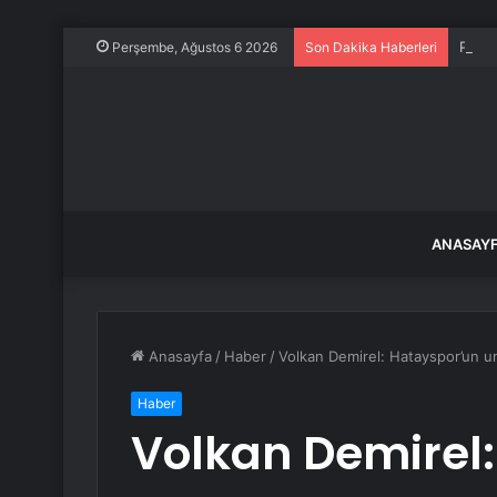
Prude
Perşembe, Ağustos 6 2026
Son Dakika Haberleri
ANASAY
Anasayfa
/
Haber
/
Volkan Demirel: Hatayspor’un 
Haber
Volkan Demirel