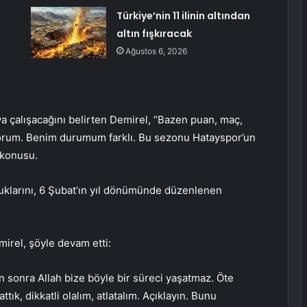
Türkiye’nin 11 ilinin altından
altın fışkıracak
Ağustos 6, 2026
a çalışacağını belirten Demirel, “Bazen puan, maç,
orum. Benim durumum farklı. Bu sezonu Hatayspor’un
 konusu.
uklarını, 6 Şubat’ın yıl dönümünde düzenlenen
irel, şöyle devam etti:
n sonra Allah bize böyle bir süreci yaşatmaz. Öte
ık, dikkatli olalım, atlatalım. Açıklayın. Bunu