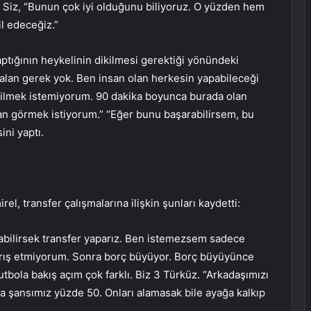
iz, “Bunun çok iyi olduğunu biliyoruz. O yüzden hem
l edeceğiz.”
tığının heykelinin dikilmesi gerektiği yönündeki
lan gerek yok. Ben insan olan herkesin yapabileceği
irilmek istemiyorum. 90 dakika boyunca burada olan
dan görmek istiyorum.” “Eğer bunu başarabilirsem, bu
ni yaptı.
l, transfer çalışmalarına ilişkin şunları kaydetti:
abilirsek transfer yaparız. Ben istemezsem sadece
ırış etmiyorum. Sonra borç büyüyor. Borç büyüyünce
tbola bakış açım çok farklı. Biz 3 Türküz. “Arkadaşımızı
a şansımız yüzde 50. Onları alamasak bile ayağa kalkıp