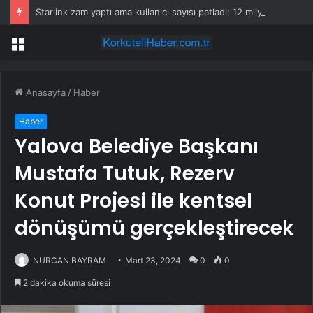
Starlink zam yaptı ama kullanıcı sayısı patladı: 12 milyon aboneye ulaştı
Menü
Anasayfa
/
Haber
Haber
Yalova Belediye Başkanı
Mustafa Tutuk, Rezerv
Konut Projesi ile kentsel
dönüşümü gerçekleştirecek
NURCAN BAYRAM
Mart 23, 2024
0
0
2 dakika okuma süresi