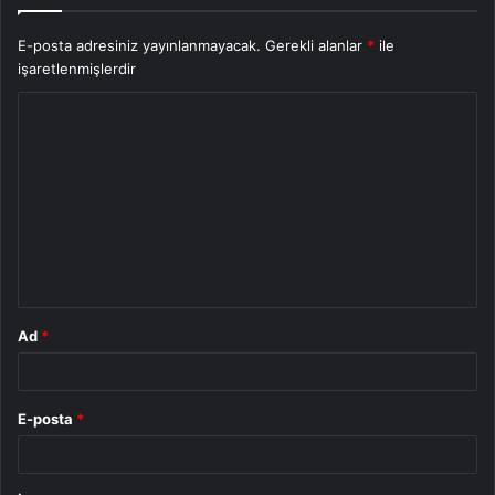
E-posta adresiniz yayınlanmayacak.
Gerekli alanlar
*
ile
işaretlenmişlerdir
Y
o
r
u
m
*
Ad
*
E-posta
*