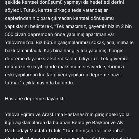
şekilde kentsel dönüşümü yapmayı da hedeflediklerini
söyledi. Tutuk, kentte birkaç sitede vatandaşlar
ceplerinden hiç para çıkmadan kentsel dönüşümü
yaptıklarını belirterek, “Tek amacımız, gayemiz bizim 2 bin
500 civarı depremden önce yapılmış apartman var
Yalova’mızda. Biz bütün çalışmalarımızı sokak, ada, mahalle
bazlı tamamladık. Kaç bina hangi yılda yapılmış, hangisi
depreme dayanıksız kalem kalem biliyoruz. Tek gayemiz
önümüzdeki 5 yıl içinde maksimum seviyede şehrimizi
eski yapılardan kurtarıp yeni yapılarda depreme hazır
tutmak” açıklamasında bulundu.
Hastane depreme dayanıklı
Yalova Eğitim ve Araştırma Hastanesi’nin girişindeki yolla
ilgili açıklamalarda da bulunan Belediye Başkanı ve AK
Parti adayı Mustafa Tutuk, “Tüm hemşehrilerimiz rahat
olsun. Hastanemiz depreme dayanıklı, sıfır bina, izolatörlü.