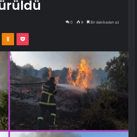
ürüldü
0
9
Bir dakikadan az
VKontakte
Odnoklassniki
Pocket