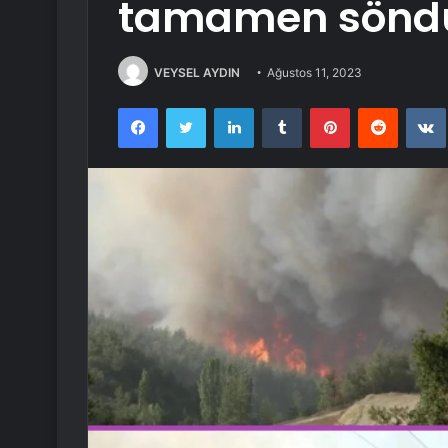
tamamen sönd
VEYSEL AYDIN
Ağustos 11, 2023
Facebook
Twitter
LinkedIn
Tumblr
Pinterest
Reddit