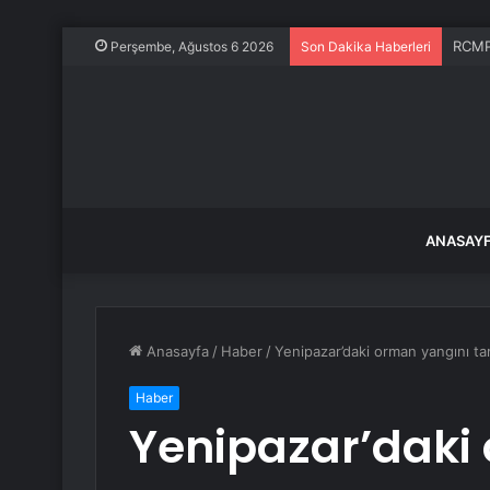
RCMP 
Perşembe, Ağustos 6 2026
Son Dakika Haberleri
ANASAY
Anasayfa
/
Haber
/
Yenipazar’daki orman yangını 
Haber
Yenipazar’daki