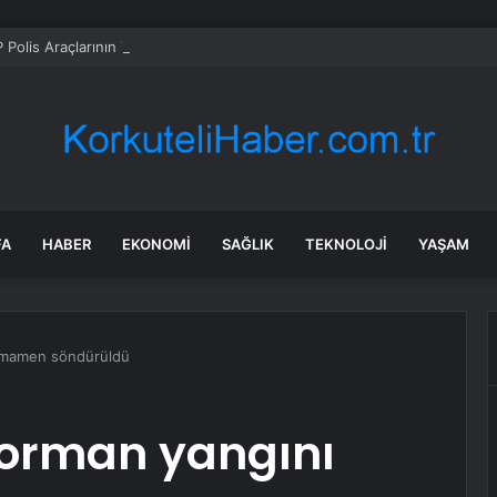
Polis Araçlarının Tasarımını 30 Yıl Sonra Yeniliyor
FA
HABER
EKONOMI
SAĞLIK
TEKNOLOJI
YAŞAM
tamamen söndürüldü
 orman yangını