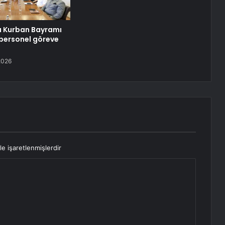
 Kurban Bayramı
n personel göreve
2026
le işaretlenmişlerdir