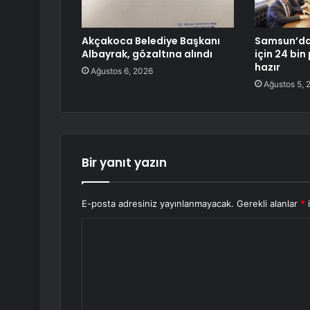
Akçakoca Belediye Başkanı
Samsun’da
Albayrak, gözaltına alındı
için 24 bi
hazır
Ağustos 6, 2026
Ağustos 5, 
Bir yanıt yazın
E-posta adresiniz yayınlanmayacak.
Gerekli alanlar
*
i
Y
o
r
u