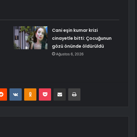
Cani eşin kumar krizi
cinayetle bitti: Çocuğunun
gözü önünde öldürüldü
Ağustos 6, 2026
erest
Reddit
VKontakte
Odnoklassniki
Pocket
E-Posta ile paylaş
Yazdır