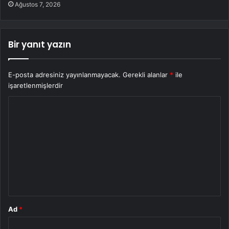
Ağustos 7, 2026
Bir yanıt yazın
E-posta adresiniz yayınlanmayacak.
Gerekli alanlar
*
ile
işaretlenmişlerdir
Y
o
r
u
m
*
Ad
*