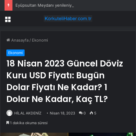
Eyüpsultan Meydanı yenileniyor… İlk taşı Nuri Aslan koydu
Menü
Anasayfa
/
Ekonomi
Ekonomi
18 Nisan 2023 Güncel Döviz
Kuru USD Fiyatı: Bugün
Dolar Fiyatı Ne Kadar? 1
Dolar Ne Kadar, Kaç TL?
HİLAL AKDENİZ
Nisan 18, 2023
0
5
1 dakika okuma süresi