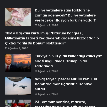
Dul ve yetimlere zam farkları ne
zaman ödenecek? Dul ve yetimlere
verilecek enflasyon farkı ne kadar?
Ağustos 7, 2026
TBMM Başkanı Kurtulmuş: “Erzurum Kongresi,
Milletimizin Esareti Reddederek Kaderine Bizzat Sahip
Çıktığı Tarihî Bir Dönüm Noktasıdır”
Ağustos 7, 2026
Türkiye’nin 10 yıldır kullandığı kalıcı yaz
saati uygulaması Trump’ın da
radarında
Ağustos 7, 2026
Savaşta yeni perde! ABD ilk kez B-1B
bombardıman uçaklarını sahaya
sürdü
Ağustos 7, 2026
23 Temmuz benzine, mazota,
motorine zam veya indirim var mı?