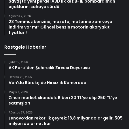
Savaşta yeni perde! ABD ilk kez B-1B bombardıman
uçaklarını sahaya sürdü
Ağustos 7, 2026
23 Temmuz benzine, mazota, motorine zam veya
indirim var mı? Güncel benzin motorin akaryakıt
fiyatları!
Rastgele Haberler
Şubat 9, 2026
AK Parti’den Şehircilik Zirvesi Duyurusu
Haziran 23, 2025
Van’da Börekçide Hırsızlık Kamerada
Mayıs 7, 2026
Zincir market skandalı: Biberi 20 TL’ye alıp 250 TL’ye
satmışlar!
Ağustos 27, 2025
Lenovo’dan rekor ilk çeyrek: 18,8 milyar dolar gelir, 505
milyon dolar net kar