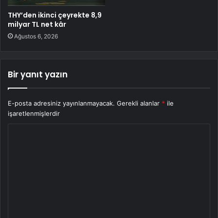
THY’den ikinci çeyrekte 8,9
milyar TL net kâr
Ağustos 6, 2026
Bir yanıt yazın
E-posta adresiniz yayınlanmayacak.
Gerekli alanlar
*
ile
işaretlenmişlerdir
Y
o
r
u
m
*