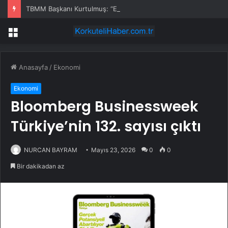
TBMM Başkanı Kurtulmuş: “Erzurum Kongresi, Milletimizin Esareti Reddederek Kaderine Bizzat Sahip Çıktığı Tarihî Bir Dönüm Noktasıdır”
Menü
Anasayfa
/
Ekonomi
Ekonomi
Bloomberg Businessweek
Türkiye’nin 132. sayısı çıktı
NURCAN BAYRAM
Mayıs 23, 2026
0
0
Bir dakikadan az