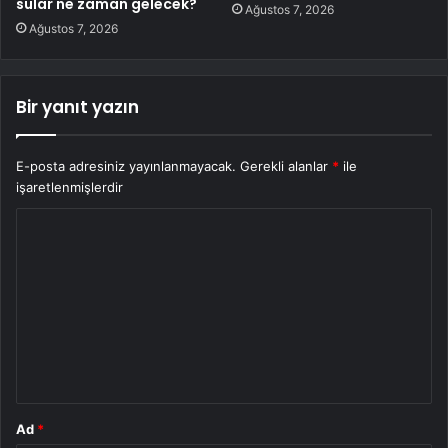
sular ne zaman gelecek?
Ağustos 7, 2026
Ağustos 7, 2026
Bir yanıt yazın
E-posta adresiniz yayınlanmayacak.
Gerekli alanlar
*
ile
işaretlenmişlerdir
Y
o
r
u
m
*
Ad
*