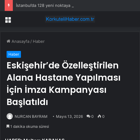
İstanbul’da 128 yeni noktaya daha EDS geliyor
Menü
Anasayfa
/
Haber
Haber
Eskişehir’de Özelleştirilen
Alana Hastane Yapılması
İçin İmza Kampanyası
Başlatıldı
NURCAN BAYRAM
Mayıs 13, 2026
0
0
1 dakika okuma süresi