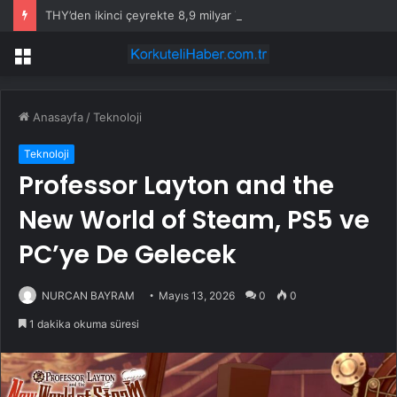
THY’den ikinci çeyrekte 8,9 milyar TL net kâr
Menü
Anasayfa
/
Teknoloji
Teknoloji
Professor Layton and the
New World of Steam, PS5 ve
PC’ye De Gelecek
NURCAN BAYRAM
Mayıs 13, 2026
0
0
1 dakika okuma süresi