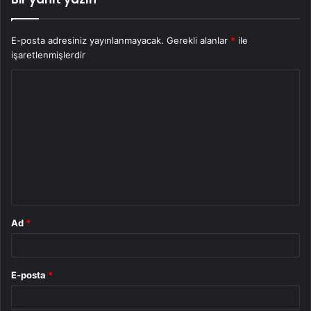
E-posta adresiniz yayınlanmayacak.
Gerekli alanlar
*
ile
işaretlenmişlerdir
Y
o
r
u
m
*
Ad
*
E-posta
*