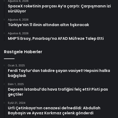
Ağustos 6, 2026
SpaceX roketinin parçası Ay’a çarptı: Çarpışmanın izi
sürülüyor
Ağustos 6, 2026
Türkiye’nin 11 ilinin altından altın fışkıracak
Ağustos 6, 2026
MHP’li Ersoy, Pınarbaşı’na AFAD Müfreze Talep Etti
Rastgele Haberler
Ocak 3, 2025
Ferdi Tayfur’dan takdire şayan vasiyet! Hepsini halka
bağışladı
Ekim 1, 2025
Deprem İstanbul’da hava trafiğini felç etti! Pisti pas
geçtiler
Eylül 21, 2024
Urfi Çetinkaya’nın cenazesi defnedildi: Abdullah
Baybaşin ve Ayvaz Korkmaz çelenk gönderdi