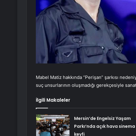
Mabel Matiz hakkında “Perişan” şarkısı nedeni
suç unsurlarının oluşmadığı gerekçesiyle sanat
İlgili Makaleler
Mersin’de Engelsiz Yaşam
Parkı’nda açık hava sinema
keyfi