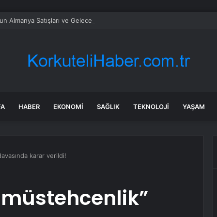
un Almanya Satışları ve Gelecek Planları
FA
HABER
EKONOMI
SAĞLIK
TEKNOLOJI
YAŞAM
avasında karar verildi!
“müstehcenlik”