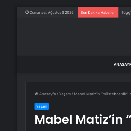
Togg’
Cumartesi, Ağustos 8 2026
Son Dakika Haberleri
ANASAY
Anasayfa
/
Yaşam
/
Mabel Matiz’in “müstehcenlik” d
Yaşam
Mabel Matiz’in 