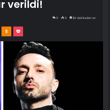
 verildi!
0
0
Bir dakikadan az
VKontakte
Odnoklassniki
Pocket