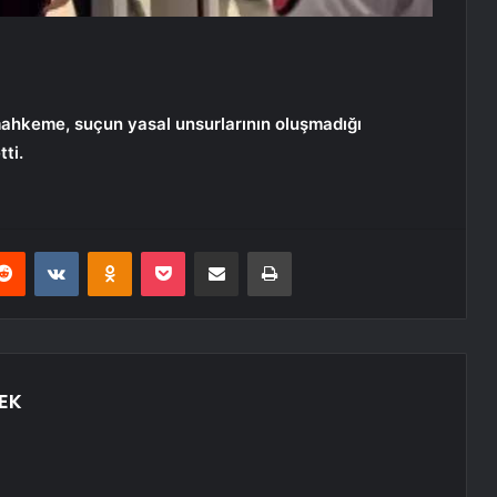
ahkeme, suçun yasal unsurlarının oluşmadığı
ti.
erest
Reddit
VKontakte
Odnoklassniki
Pocket
E-Posta ile paylaş
Yazdır
EK