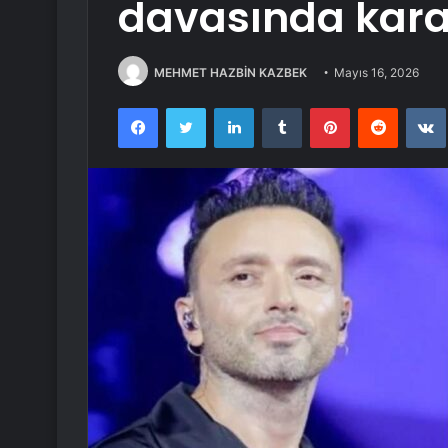
davasında karar
MEHMET HAZBİN KAZBEK
Mayıs 16, 2026
Facebook
Twitter
LinkedIn
Tumblr
Pinterest
Reddit