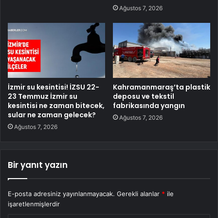
Ağustos 7, 2026
İzmir su kesintisi! İZSU 22-
Kahramanmaraş’ta plastik
23 Temmuz İzmir su
deposu ve tekstil
kesintisi ne zaman bitecek,
fabrikasında yangın
sular ne zaman gelecek?
Ağustos 7, 2026
Ağustos 7, 2026
Bir yanıt yazın
E-posta adresiniz yayınlanmayacak.
Gerekli alanlar
*
ile
işaretlenmişlerdir