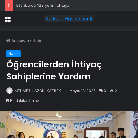
İstanbul’da 128 yeni noktaya daha EDS geliyor
Menü
Anasayfa
/
Haber
Haber
Öğrencilerden İhtiyaç
Sahiplerine Yardım
MEHMET HAZBİN KAZBEK
Mayıs 18, 2026
0
0
Bir dakikadan az