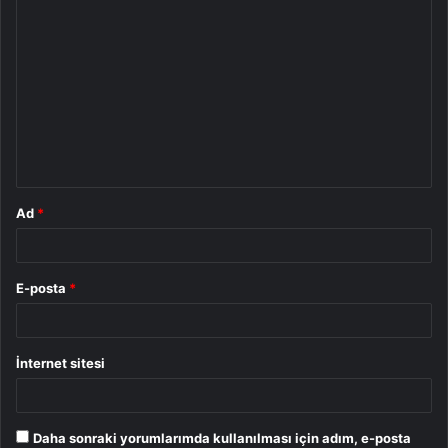
Y
o
r
u
m
*
Ad
*
E-posta
*
İnternet sitesi
Daha sonraki yorumlarımda kullanılması için adım, e-posta