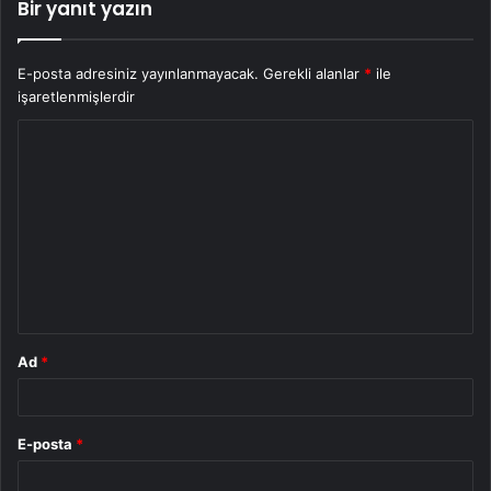
Bir yanıt yazın
E-posta adresiniz yayınlanmayacak.
Gerekli alanlar
*
ile
işaretlenmişlerdir
Y
o
r
u
m
*
Ad
*
E-posta
*