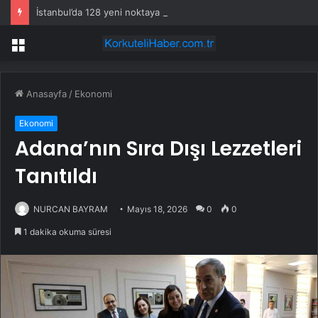
İstanbul’da 128 yeni noktaya daha EDS geliyor
Menü
Anasayfa
/
Ekonomi
Ekonomi
Adana’nın Sıra Dışı Lezzetleri
Tanıtıldı
NURCAN BAYRAM
Mayıs 18, 2026
0
0
1 dakika okuma süresi